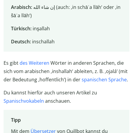
Arabisch:
إن شاء الله (auch: ‚in schāʾa llāh‘ oder ‚in
šāʾa llāh‘)
Türkisch:
inşallah
Deutsch:
in­schal­lah
Es gibt
des Weiteren
Wörter in anderen Sprachen, die
sich vom arabischen ‚inshallah‘ ableiten, z. B. ‚ojalá‘ (mit
der Bedeutung ‚hoffentlich‘) in der
spanischen Sprache
.
Du kannst hierfür auch unseren Artikel zu
Spanischvokabeln
anschauen.
Tipp
Mit dem
Übersetzer
von Quillbot kannst du