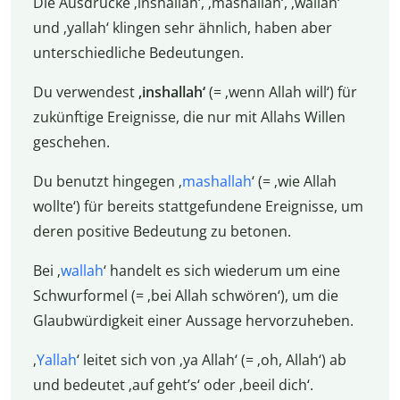
Die Ausdrücke ‚inshallah‘, ‚mashallah‘, ‚wallah‘
und ‚yallah‘ klingen sehr ähnlich, haben aber
unterschiedliche Bedeutungen.
Du verwendest
‚inshallah‘
(= ‚wenn Allah will‘) für
zukünftige Ereignisse, die nur mit Allahs Willen
geschehen.
Du benutzt hingegen ‚
mashallah
‘ (= ‚wie Allah
wollte‘) für bereits stattgefundene Ereignisse, um
deren positive Bedeutung zu betonen.
Bei ‚
wallah
‘ handelt es sich wiederum um eine
Schwurformel (= ‚bei Allah schwören‘), um die
Glaubwürdigkeit einer Aussage hervorzuheben.
‚
Yallah
‘ leitet sich von ‚ya Allah‘
(= ‚oh, Allah‘)
ab
und bedeutet ‚auf geht’s‘ oder ‚beeil dich‘.