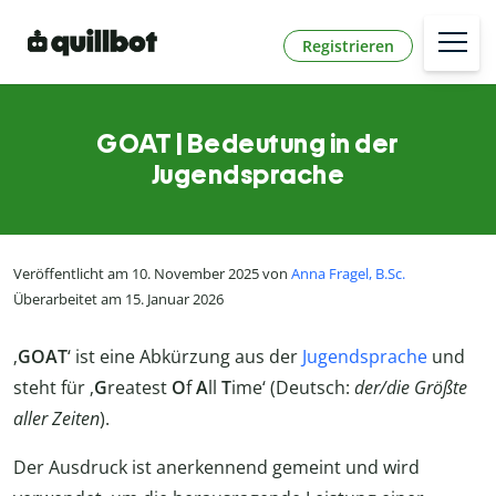
Registrieren
GOAT | Bedeutung in der
Jugendsprache
Veröffentlicht am 10. November 2025 von
Anna Fragel, B.Sc.
Überarbeitet am 15. Januar 2026
‚
GOAT
‘ ist eine Abkürzung aus der
Jugendsprache
und
steht für ‚
G
reatest
O
f
A
ll
T
ime‘ (Deutsch:
der/die Größte
aller Zeiten
).
Der Ausdruck ist anerkennend gemeint und wird