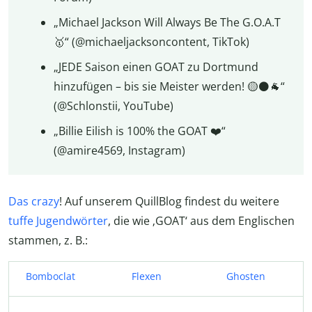
„Michael Jackson Will Always Be The G.O.A.T
🥇“ (@michaeljacksoncontent, TikTok)
„JEDE Saison einen GOAT zu Dortmund
hinzufügen – bis sie Meister werden! 🟡⚫🐐“
(@Schlonstii, YouTube)
„Billie Eilish is 100% the GOAT️ ❤️“
(@amire4569, Instagram)
Das crazy
! Auf unserem QuillBlog findest du weitere
tuffe
Jugendwörter
, die wie ‚GOAT‘ aus dem Englischen
stammen, z. B.:
Bomboclat
Flexen
Ghosten