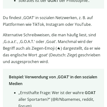
Sokrates ist der
GOAT
der Philosophie..
Du findest ‚GOAT‘ in sozialen Netzwerken, z. B. auf
Plattformen wie TikTok, Instagram oder YouTube.
Alternative Schreibweisen, die man häufig liest, sind
‚G.o.a.t‘., ‚G.O.A.T.‘ oder ‚Goat‘. Manchmal wird der
Begriff auch als Ziegen-Emoji (🐐) dargestellt, da er wie
das englische Wort ‚goat‘ (Deutsch:
Ziege
) geschrieben
und ausgesprochen wird.
Beispiel: Verwendung von ‚GOAT‘ in den sozialen
Medien
„Ernsthafte Frage: Wer ist der wahre
GOAT
aller Sportarten?“ (@R/Nbamemes, reddit,
Forum)