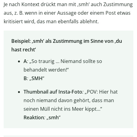
Je nach Kontext drückt man mit ‚smh‘ auch Zustimmung
aus, z. B. wenn in einer Aussage oder einem Post etwas
kritisiert wird, das man ebenfalls ablehnt.
Beispiel: ‚smh‘ als Zustimmung im Sinne von ‚du
hast recht‘
A
:
„So traurig … Niemand sollte so
behandelt werden!“
B
:
„
SMH
“
Thumbnail auf Insta-Foto
:
„POV: Hier hat
noch niemand davon gehört, dass man
seinen Müll nicht ins Meer kippt…“
Reaktion
:
„
smh
“