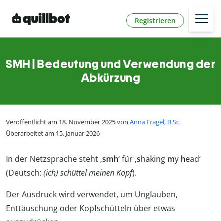
Registrieren
SMH | Bedeutung und Verwendung der
Abkürzung
Veröffentlicht am 18. November 2025 von
Anna Fragel, B.Sc.
Überarbeitet am 15. Januar 2026
In der Netzsprache steht ‚
smh
‘ für ‚
s
haking
m
y
h
ead‘
(Deutsch:
(ich) schüttel meinen Kopf
).
Der Ausdruck wird verwendet, um Unglauben,
Enttäuschung oder Kopfschütteln über etwas