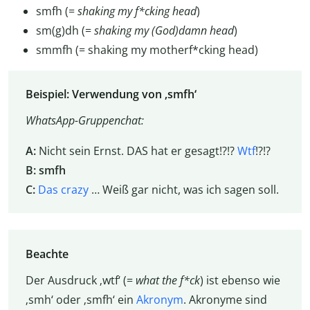
smfh (=
shaking my f*cking head
)
sm(g)dh (=
shaking my (God)damn head
)
smmfh (= shaking my motherf*cking head)
Beispiel: Verwendung von ‚smfh‘
WhatsApp-Gruppenchat:
A:
Nicht sein Ernst. DAS hat er gesagt!?!?
Wtf
!?!?
B:
smfh
C:
Das crazy
… Weiß gar nicht, was ich sagen soll.
Beachte
Der Ausdruck ‚wtf‘ (=
what the f*ck
) ist ebenso wie
‚smh‘ oder ‚smfh‘ ein
Akronym
. Akronyme sind