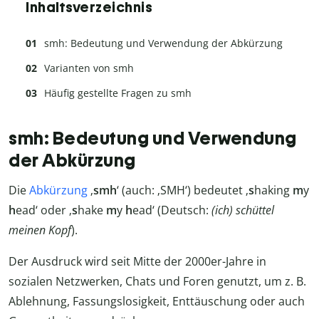
Inhaltsverzeichnis
smh: Bedeutung und Verwendung der Abkürzung
Varianten von smh
Häufig gestellte Fragen zu smh
smh: Bedeutung und Verwendung
der Abkürzung
Die
Abkürzung
‚
smh
‘ (auch: ‚SMH‘) bedeutet ‚
s
haking
m
y
h
ead‘ oder ‚
s
hake
m
y
h
ead‘ (Deutsch:
(ich) schüttel
meinen Kopf
).
Der Ausdruck wird seit Mitte der 2000er-Jahre in
sozialen Netzwerken, Chats und Foren genutzt, um z. B.
Ablehnung, Fassungslosigkeit, Enttäuschung oder auch