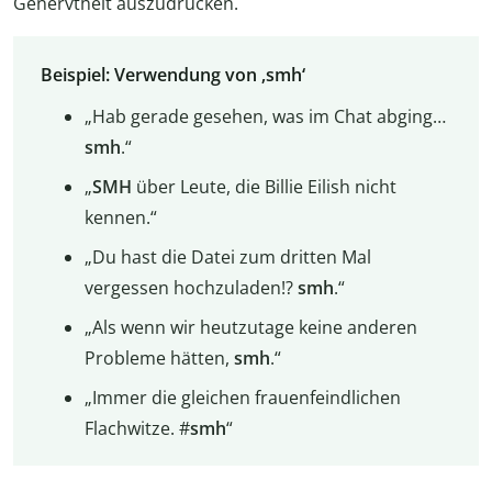
Genervtheit auszudrücken.
Beispiel: Verwendung von ‚smh‘
„Hab gerade gesehen, was im Chat abging…
smh
.“
„
SMH
über Leute, die Billie Eilish nicht
kennen.“
„Du hast die Datei zum dritten Mal
vergessen hochzuladen!?
smh
.“
„Als wenn wir heutzutage keine anderen
Probleme hätten,
smh
.“
„Immer die gleichen frauenfeindlichen
Flachwitze. #
smh
“