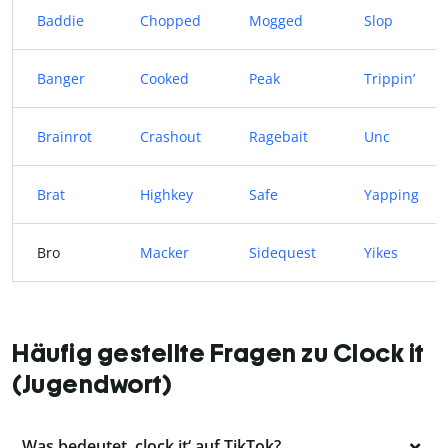
Baddie
Chopped
Mogged
Slop
Banger
Cooked
Peak
Trippin’
Brainrot
Crashout
Ragebait
Unc
Brat
Highkey
Safe
Yapping
Bro
Macker
Sidequest
Yikes
Häufig gestellte Fragen zu Clock it
(Jugendwort)
Was bedeutet ‚clock it‘ auf TikTok?