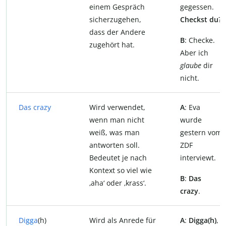
einem Gespräch
gegessen.
sicherzugehen,
Checkst du
?
dass der Andere
B
: Checke.
zugehört hat.
Aber ich
glaube
dir
nicht.
Das crazy
Wird verwendet,
A
: Eva
wenn man nicht
wurde
weiß, was man
gestern vom
antworten soll.
ZDF
Bedeutet je nach
interviewt.
Kontext so viel wie
B
:
Das
‚aha‘ oder ‚krass‘.
crazy
.
Digga
(h)
Wird als Anrede für
A
:
Digga(h)
,