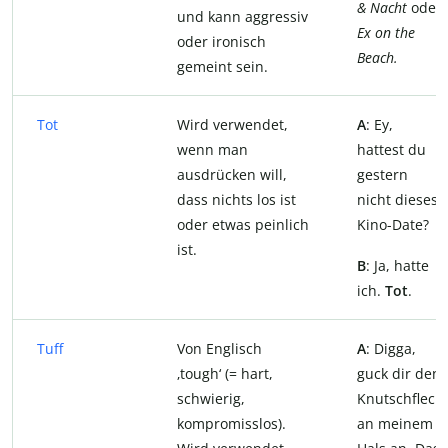
& Nacht
oder
und kann aggressiv
Ex on the
oder ironisch
Beach.
gemeint sein.
Tot
Wird verwendet,
A
: Ey,
wenn man
hattest du
ausdrücken will,
gestern
dass nichts los ist
nicht dieses
oder etwas peinlich
Kino-Date?
ist.
B
: Ja, hatte
ich.
Tot
.
Tuff
Von Englisch
A
: Digga,
‚tough‘ (= hart,
guck dir den
schwierig,
Knutschfleck
kompromisslos).
an meinem