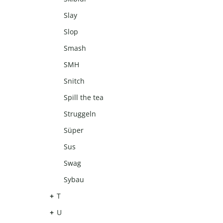
Slay
Slop
Smash
SMH
Snitch
Spill the tea
Struggeln
Süper
Sus
Swag
Sybau
T
U