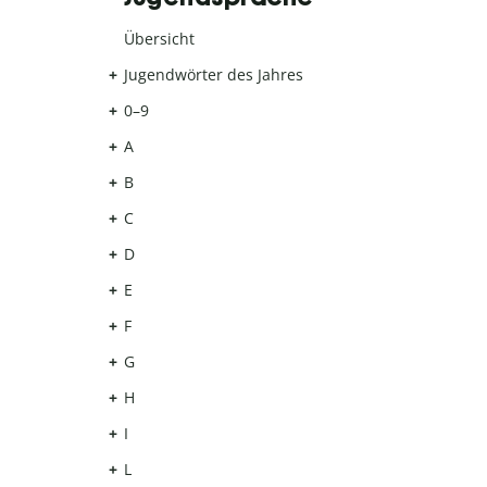
Übersicht
Jugendwörter des Jahres
0–9
A
B
C
D
E
F
G
H
I
L