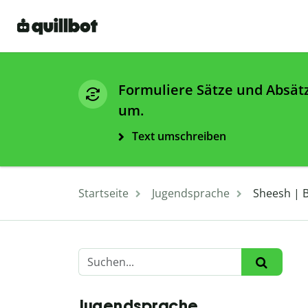
Formuliere Sätze und Absät
um.
Text umschreiben
Startseite
Jugendsprache
Sheesh | 
Jugendsprache