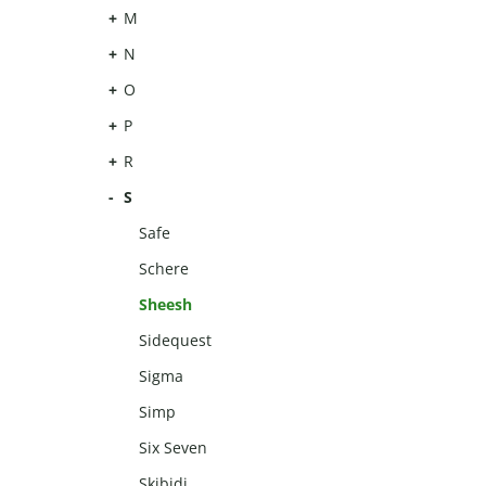
M
N
O
P
R
S
Safe
Schere
Sheesh
Sidequest
Sigma
Simp
Six Seven
Skibidi