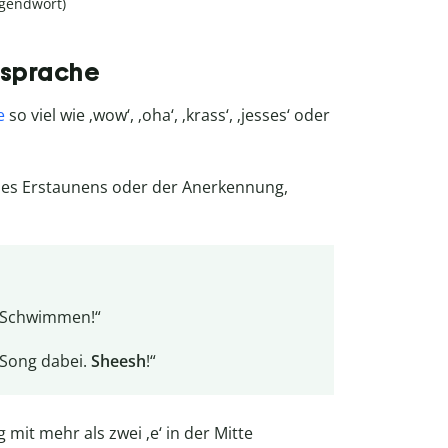
ugendwort)
dsprache
e
so viel wie ‚wow‘, ‚oha‘, ‚krass‘, ‚jesses‘ oder
des Erstaunens oder der Anerkennung,
m Schwimmen!“
r Song dabei.
Sheesh
!“
mit mehr als zwei ‚e‘ in der Mitte