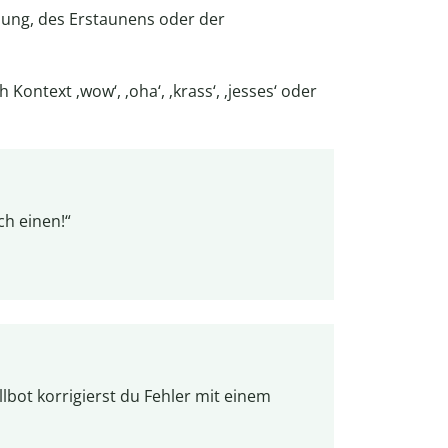
chung, des Erstaunens oder der
ontext ‚wow‘, ‚oha‘, ‚krass‘, ‚jesses‘ oder
ch einen!“
lbot korrigierst du Fehler mit einem