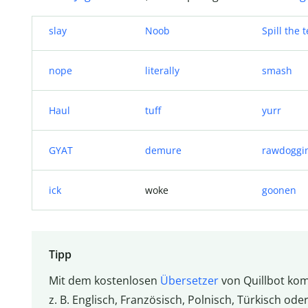
slay
Noob
Spill the 
nope
literally
smash
Haul
tuff
yurr
GYAT
demure
rawdoggi
ick
woke
goonen
Tipp
Mit dem kostenlosen
Übersetzer
von Quillbot kom
z. B. Englisch, Französisch, Polnisch, Türkisch ode