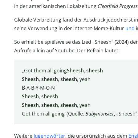
in der amerikanischen Lokalzeitung
Clearfield Progress
Globale Verbreitung fand der Ausdruck jedoch erst in
seine Verwendung in der Internet-Meme-Kultur
und
i
So erhielt beispielsweise das Lied „Sheesh“ (2024) d
Aufrufe allein auf Youtube. Der Refrain lautet:
„Got them all going
Sheesh
,
sheesh
Sheesh
,
sheesh
,
sheesh
, yeah
B-A-B-Y-M-O-N
Sheesh
,
sheesh
Sheesh
,
sheesh
,
sheesh
, yeah
Got them all going“(Quelle:
Babymonster
, „Sheesh“
Weitere
Jugendwörter
, die ursprünglich aus dem
Eng