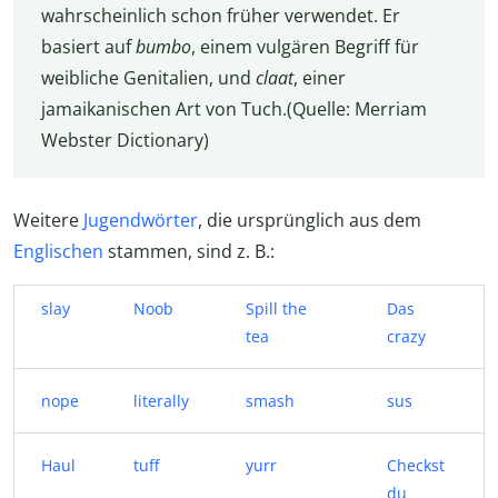
wahrscheinlich schon früher verwendet. Er
basiert auf
bumbo
, einem vulgären Begriff für
weibliche Genitalien, und
claat
, einer
jamaikanischen Art von Tuch.(Quelle: Merriam
Webster Dictionary)
Weitere
Jugendwörter
, die ursprünglich aus dem
Englischen
stammen, sind z. B.:
slay
Noob
Spill the
Das
tea
crazy
nope
literally
smash
sus
Haul
tuff
yurr
Checkst
du