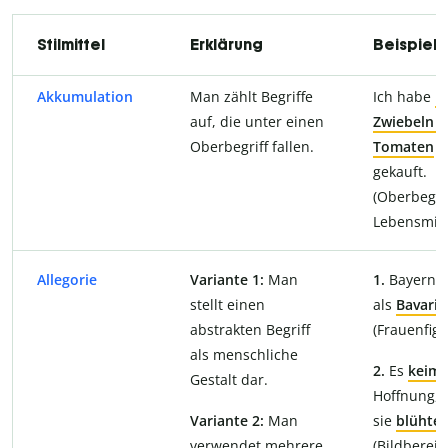
Stilmittel
Erklärung
Beispiel
Akkumulation
Man zählt Begriffe
Ich habe
B
auf, die unter einen
Zwiebeln
u
Oberbegriff fallen.
Tomaten
gekauft.
(Oberbegrif
Lebensmitt
Allegorie
Variante 1:
Man
1.
Bayern (
stellt einen
als
Bavaria
abstrakten Begriff
(Frauenfigu
als menschliche
2.
Es
keimt
Gestalt dar.
Hoffnung, 
Variante 2:
Man
sie
blühte
n
verwendet mehrere
(Bildbereic