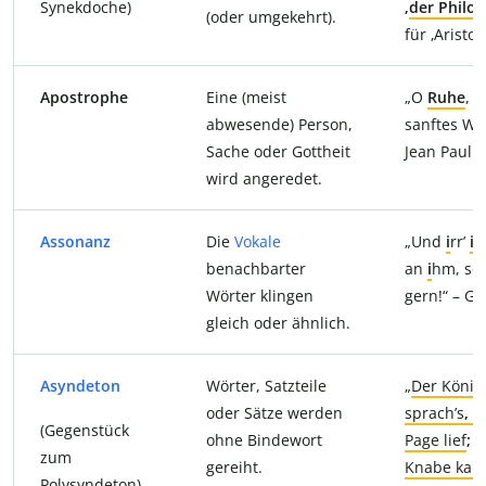
Synekdoche)
‚
der Philo
(oder umgekehrt).
für ‚Aristot
Apostrophe
Eine (meist
„O
Ruhe
, 
abwesende) Person,
sanftes Wor
Sache oder Gottheit
Jean Paul
wird angeredet.
Assonanz
Die
Vokale
„Und
i
rr’
i
c
benachbarter
an
i
hm, so
Wörter klingen
gern!“ – G
gleich oder ähnlich.
Asyndeton
Wörter, Satzteile
„
Der König
oder Sätze werden
sprach’s
,
d
(Gegenstück
ohne Bindewort
Page lief
;
D
zum
gereiht.
Knabe kam
Polysyndeton)