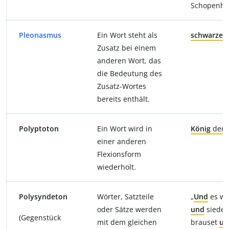
Schopenha
Pleonasmus
Ein Wort steht als
schwarzer
Zusatz bei einem
anderen Wort, das
die Bedeutung des
Zusatz-Wortes
bereits enthält.
Polyptoton
Ein Wort wird in
König
der
einer anderen
Flexionsform
wiederholt.
Polysyndeton
Wörter, Satzteile
„
Und
es wa
oder Sätze werden
und
siede
(Gegenstück
mit dem gleichen
brauset
un