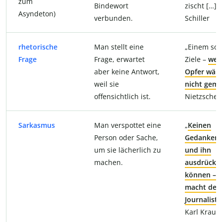
zum
Bindewort
zischt […]“ 
Asyndeton)
verbunden.
Schiller
rhetorische
Man stellt eine
„Einem sol
Frage
Frage, erwartet
Ziele –
wel
aber keine Antwort,
Opfer wär
weil sie
nicht gemä
offensichtlich ist.
Nietzsche
Sarkasmus
Man verspottet eine
„
Keinen
Person oder Sache,
Gedanken 
um sie lächerlich zu
und ihn
machen.
ausdrücke
können – 
macht den
Journaliste
Karl Kraus