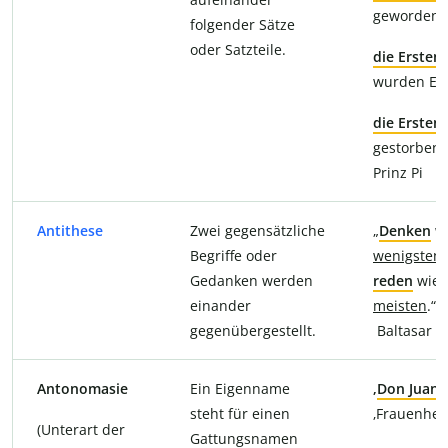
geworden,
folgender Sätze
oder Satzteile.
die Ersten
wurden Elt
die Ersten
gestorben.“
Prinz Pi
Antithese
Zwei gegensätzliche
„
Denken
wi
Begriffe oder
wenigsten
Gedanken werden
reden
wie 
einander
meisten
.“–
gegenübergestellt.
Baltasar G
Antonomasie
Ein Eigenname
‚
Don Juan
‘
steht für einen
‚Frauenhel
(Unterart der
Gattungsnamen