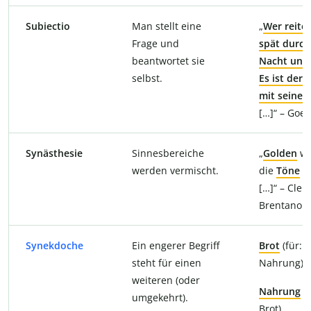
Subiectio
Man stellt eine
„
Wer reitet
Frage und
spät durch
beantwortet sie
Nacht und
selbst.
Es ist der 
mit seinem
[…]“ – Goe
Synästhesie
Sinnesbereiche
„
Golden
w
werden vermischt.
die
Töne
ni
[…]“ – Cle
Brentano
Synekdoche
Ein engerer Begriff
Brot
(für:
steht für einen
Nahrung)
weiteren (oder
Nahrung
(f
umgekehrt).
Brot)