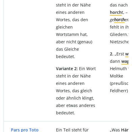
steht in der Nähe
das nach
m
eines anderen
horch
t, – 
Wortes, das den
ge
horch
end
gleichen
fehlt in ih
Wortstamm hat,
Gliedern.“ 
aber nicht (genau)
Nietzsche
das Gleiche
2.
„Erst
wä
bedeutet.
dann
wage
Variante 2:
Ein Wort
Helmuth v
steht in der Nähe
Moltke
eines anderen
(preußisch
Wortes, das gleich
Feldherr)
oder ähnlich klingt,
aber etwas anderes
bedeutet.
Pars pro Toto
Ein Teil steht für
„Was
Händ