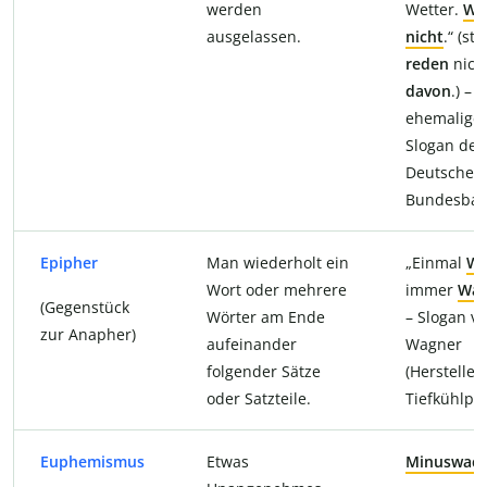
werden
Wetter.
Wi
ausgelassen.
nicht
.“ (sta
reden
nich
davon
.) –
ehemalige
Slogan der
Deutschen
Bundesba
Epipher
Man wiederholt ein
„Einmal
Wa
Wort oder mehrere
immer
Wag
(Gegenstück
Wörter am Ende
– Slogan v
zur Anapher)
aufeinander
Wagner
folgender Sätze
(Hersteller
oder Satzteile.
Tiefkühlpiz
Euphemismus
Etwas
Minuswac