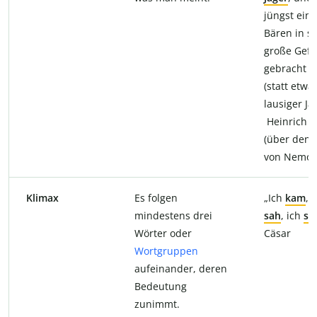
jüngst ein
Bären in s
große Gefa
gebracht h
(statt etwa:
lausiger Jä
Heinrich H
(über den 
von Nemou
Klimax
Es folgen
„Ich
kam
, 
mindestens drei
sah
, ich
si
Wörter oder
Cäsar
Wortgruppen
aufeinander, deren
Bedeutung
zunimmt.