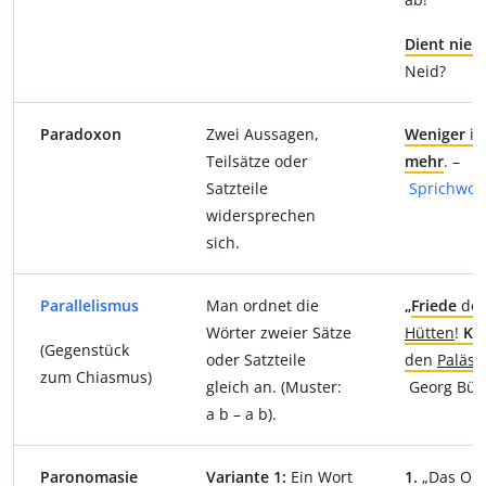
Dient nie
!
→
Neid?
Paradoxon
Zwei Aussagen,
Weniger
is
Teilsätze oder
mehr
. –
Satzteile
Sprichwor
widersprechen
sich.
Parallelismus
Man ordnet die
„
Friede
de
Wörter zweier Sätze
Hütten
!
Kri
(Gegenstück
oder Satzteile
den
Paläst
zum Chiasmus)
gleich an. (Muster:
Georg Büc
a b – a b).
Paronomasie
Variante 1:
Ein Wort
1.
„Das Ohr