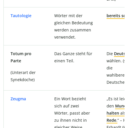
Tautologie
Wörter mit der
bereits sc
gleichen Bedeutung
werden zusammen
verwendet.
Totum pro
Das Ganze steht für
Die
Deutsc
Parte
einen Teil.
wählen. (st
die
(Unterart der
wahlberech
Synekdoche)
Deutschen
Zeugma
Ein Wort bezieht
„Es ist leic
sich auf zwei
den
Mund
Wörter, passt aber
halten
als 
zu ihnen nicht in
Rede
.
“ – H
gleicher Weise.
Erhardt (K