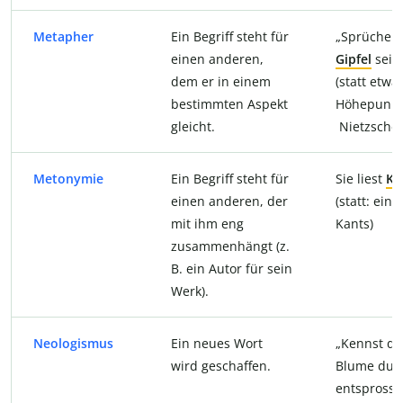
Metapher
Ein Begriff steht für
„Sprüche s
einen anderen,
Gipfel
sein 
dem er in einem
(statt etwa:
bestimmten Aspekt
Höhepunkte
gleicht.
Nietzsche
Metonymie
Ein Begriff steht für
Sie liest
Ka
einen anderen, der
(statt: ein
mit ihm eng
Kants)
zusammenhängt (z.
B. ein Autor für sein
Werk).
Neologismus
Ein neues Wort
„Kennst di
wird geschaffen.
Blume du,
entspross