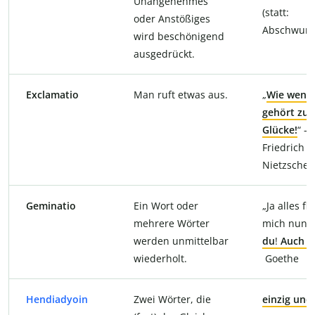
Unangenehmes
(statt:
oder Anstößiges
Abschwung
wird beschönigend
ausgedrückt.
Exclamatio
Man ruft etwas aus.
„
Wie wenig
gehört zu
Glücke!
“ –
Friedrich
Nietzsche
Geminatio
Ein Wort oder
„Ja alles fli
mehrere Wörter
mich nun.
werden unmittelbar
du
!
Auch d
wiederholt.
Goethe
Hendiadyoin
Zwei Wörter, die
einzig und 