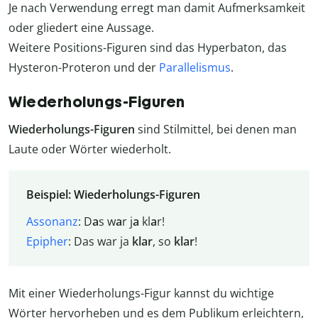
Je nach Verwendung erregt man damit Aufmerksamkeit
oder gliedert eine Aussage.
Weitere Positions-Figuren sind das Hyperbaton, das
Hysteron-Proteron und der
Parallelismus
.
Wiederholungs-Figuren
Wiederholungs-Figuren
sind Stilmittel, bei denen man
Laute oder Wörter wiederholt.
Beispiel: Wiederholungs-Figuren
Assonanz
: D
a
s w
a
r j
a
kl
a
r!
Epipher
: Das war ja
klar
, so
klar
!
Mit einer Wiederholungs-Figur kannst du wichtige
Wörter hervorheben und es dem Publikum erleichtern,