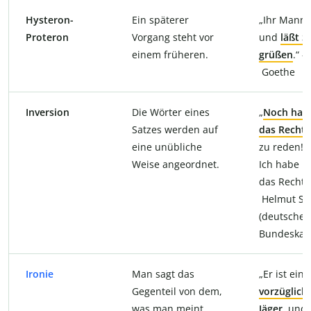
Hysteron-
Ein späterer
„Ihr Mann
Proteron
Vorgang steht vor
und
läßt S
einem früheren.
grüßen
.“ –
Goethe
Inversion
Die Wörter eines
„
Noch habe
Satzes werden auf
das Recht
,
eine unübliche
zu reden!“ (
Weise angeordnet.
Ich habe n
das Recht) 
Helmut Sc
(deutscher
Bundeskanz
Ironie
Man sagt das
„Er ist ein
Gegenteil von dem,
vorzüglich
was man meint.
Jäger
, und 