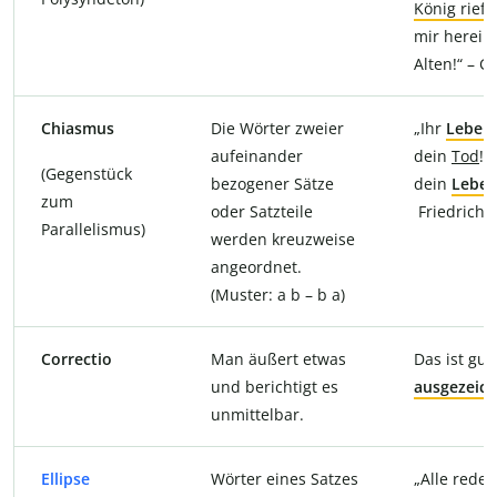
König rief
:
mir herein
Alten!“ – G
Chiasmus
Die Wörter zweier
„Ihr
Leben
aufeinander
dein
Tod
! 
(Gegenstück
bezogener Sätze
dein
Lebe
zum
oder Satzteile
Friedrich S
Parallelismus)
werden kreuzweise
angeordnet.
(Muster: a b – b a)
Correctio
Man äußert etwas
Das ist gut
und berichtigt es
ausgezeic
unmittelbar.
Ellipse
Wörter eines Satzes
„Alle rede