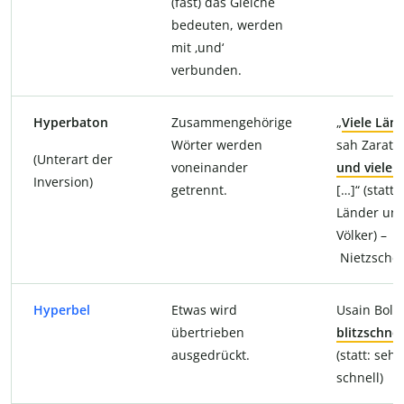
(fast) das Gleiche
bedeuten, werden
mit ‚und‘
verbunden.
Hyperbaton
Zusammengehörige
„
Viele Län
Wörter werden
sah Zarath
(Unterart der
voneinander
und viele 
Inversion)
getrennt.
[…]“ (statt:
Länder und
Völker) –
Nietzsche
Hyperbel
Etwas wird
Usain Bolt 
übertrieben
blitzschnel
ausgedrückt.
(statt: sehr
schnell)