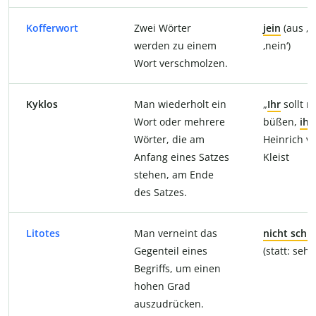
Kofferwort
Zwei Wörter
jein
(aus ‚j
werden zu einem
‚nein‘)
Wort verschmolzen.
Kyklos
Man wiederholt ein
„
Ihr
sollt m
Wort oder mehrere
büßen,
ihr
Wörter, die am
Heinrich v
Anfang eines Satzes
Kleist
stehen, am Ende
des Satzes.
Litotes
Man verneint das
nicht schl
Gegenteil eines
(statt: sehr
Begriffs, um einen
hohen Grad
auszudrücken.