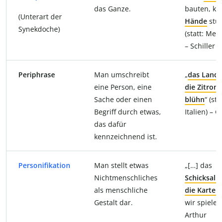
das Ganze.
bauten, k
(Unterart der
Hände
stür
Synekdoche)
(statt: Me
– Schiller
Periphrase
Man umschreibt
„
das Land,
eine Person, eine
die Zitron
Sache oder einen
blühn
“ (sta
Begriff durch etwas,
Italien) – 
das dafür
kennzeichnend ist.
Personifikation
Man stellt etwas
„[…] das
Nichtmenschliches
Schicksal
m
als menschliche
die Karten
Gestalt dar.
wir spielen
Arthur