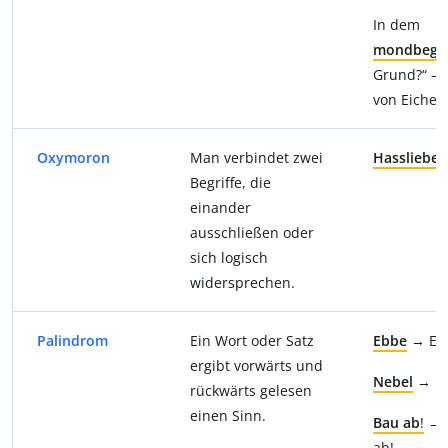
In dem
mondbeglä
Grund?“ – 
von Eichen
Oxymoron
Man verbindet zwei
Hassliebe
Begriffe, die
einander
ausschließen oder
sich logisch
widersprechen.
Palindrom
Ein Wort oder Satz
Ebbe
→ Eb
ergibt vorwärts und
Nebel
→ L
rückwärts gelesen
einen Sinn.
Bau ab
!
→ 
ab!