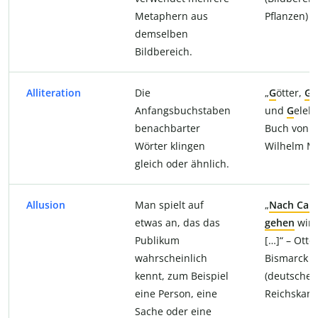
Metaphern aus
Pflanzen)
demselben
Bildbereich.
Alliteration
Die
„
G
ötter,
G
r
Anfangsbuchstaben
und
G
elehr
benachbarter
Buch von K
Wörter klingen
Wilhelm M
gleich oder ähnlich.
Allusion
Man spielt auf
„
Nach Can
etwas an, das das
gehen
wir 
Publikum
[…]“ – Otto
wahrscheinlich
Bismarck
kennt, zum Beispiel
(deutscher
eine Person, eine
Reichskanz
Sache oder eine