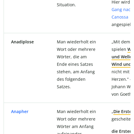
Hier wird 
Situation.
Gang nach
Canossa
angespielt.
Anadiplose
Man wiederholt ein
„Mit dem S
Wort oder mehrere
spielen
Wi
Wörter, die am
und Welle
Ende eines Satzes
Wind und 
stehen, am Anfang
nicht mit 
des folgenden
Herzen.“ –
Satzes.
Johann Wo
von Goeth
Anapher
Man wiederholt ein
„
Die Erste
Wort oder mehrere
gescheitert
Wörter am Anfang
die Ersten
aufeinander