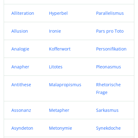
Alliteration
Hyperbel
Parallelismus
Allusion
Ironie
Pars pro Toto
Analogie
Kofferwort
Personifikation
Anapher
Litotes
Pleonasmus
Antithese
Malapropismus
Rhetorische
Frage
Assonanz
Metapher
Sarkasmus
Asyndeton
Metonymie
Synekdoche