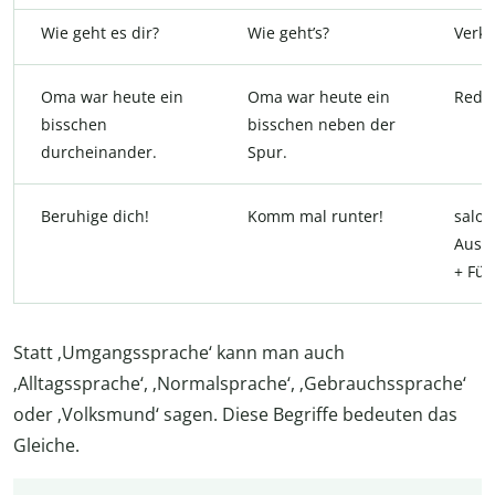
Wie geht es dir?
Wie geht’s?
Verk
Oma war heute ein
Oma war heute ein
Rede
bisschen
bisschen neben der
durcheinander.
Spur.
Beruhige dich!
Komm mal runter!
salo
Ausd
+ Füll
Statt ‚Umgangssprache‘ kann man auch
‚Alltagssprache‘, ‚Normalsprache‘, ‚Gebrauchssprache‘
oder ‚Volksmund‘ sagen. Diese Begriffe bedeuten das
Gleiche.