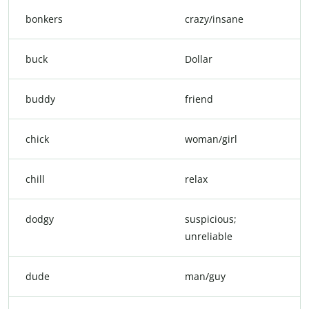
bonkers
crazy/insane
buck
Dollar
buddy
friend
chick
woman/girl
chill
relax
dodgy
suspicious;
unreliable
dude
man/guy