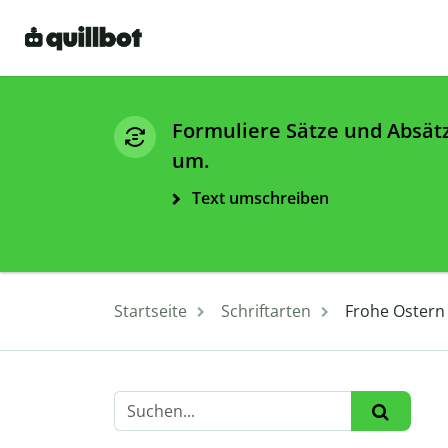
Formuliere Sätze und Absät
um.
Text umschreiben
Startseite
Schriftarten
Frohe Ostern