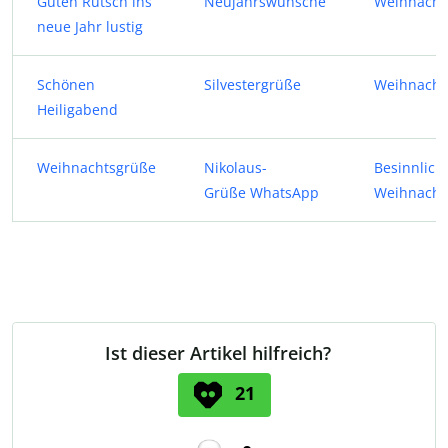
Guten Rutsch ins
Neujahrswünsche
Weihnacht
neue Jahr lustig
Schönen
Silvestergrüße
Weihnachts
Heiligabend
Weihnachtsgrüße
Nikolaus-
Besinnlich
Grüße
WhatsApp
Weihnacht
Ist dieser Artikel hilfreich?
21