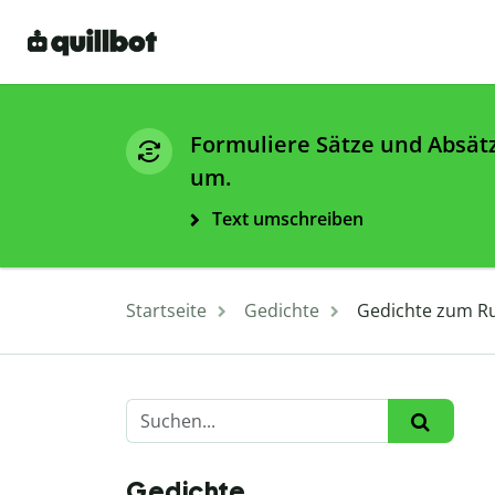
Formuliere Sätze und Absät
um.
Text umschreiben
Startseite
Gedichte
Gedichte zum Ruh
Gedichte