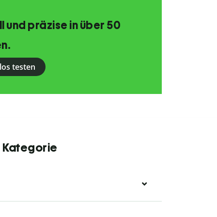
 und präzise in über 50
n.
los testen
r Kategorie