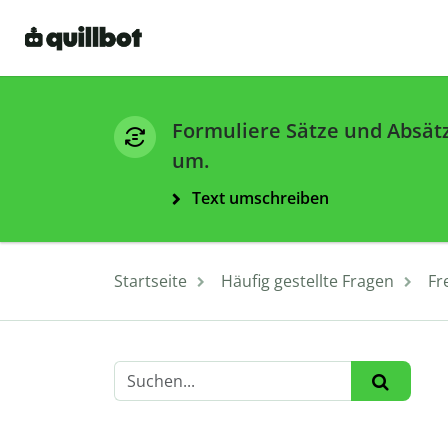
Formuliere Sätze und Absät
um.
Text umschreiben
Startseite
Häufig gestellte Fragen
Fr