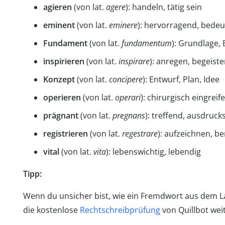
agieren
(von lat.
agere
): handeln, tätig sein
eminent
(von lat.
eminere
): hervorragend, bede
Fundament
(von lat.
fundamentum
): Grundlage, 
inspirieren
(von lat.
inspirare
): anregen, begeiste
Konzept
(von lat.
concipere
): Entwurf, Plan, Idee
operieren
(von lat.
operari
): chirurgisch eingreife
prägnant
(von lat.
pregnans
): treffend, ausdruck
registrieren
(von lat.
regestrare
): aufzeichnen, 
vital
(von lat.
vita
): lebenswichtig, lebendig
Tipp:
Wenn du unsicher bist, wie ein Fremdwort aus dem Late
die kostenlose
Rechtschreibprüfung
von Quillbot weit