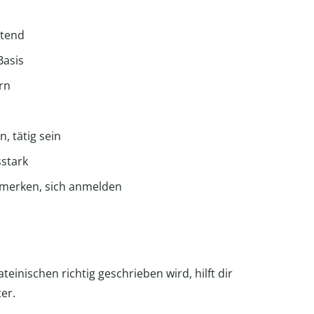
utend
Basis
rn
n, tätig sein
sstark
bemerken, sich anmelden
inischen richtig geschrieben wird, hilft dir
er.