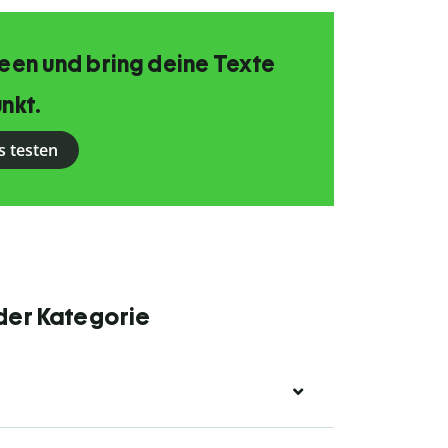
Ideen und bring deine Texte
nkt.
s testen
 der Kategorie