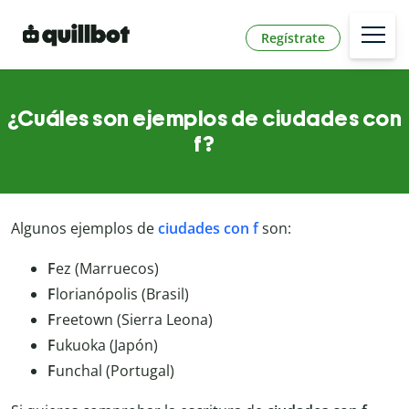
Regístrate
¿Cuáles son ejemplos de ciudades con
f?
Algunos ejemplos de
ciudades con f
son:
F
ez (Marruecos)
F
lorianópolis (Brasil)
F
reetown (Sierra Leona)
F
ukuoka (Japón)
F
unchal (Portugal)