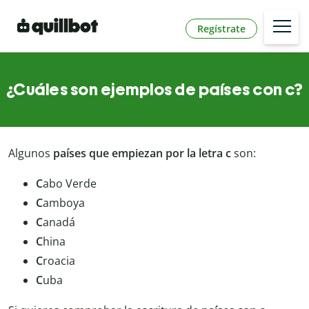
Regístrate
¿Cuáles son ejemplos de países con c?
Algunos
países que empiezan por la letra c
son:
C
abo Verde
C
amboya
C
anadá
C
hina
C
roacia
C
uba