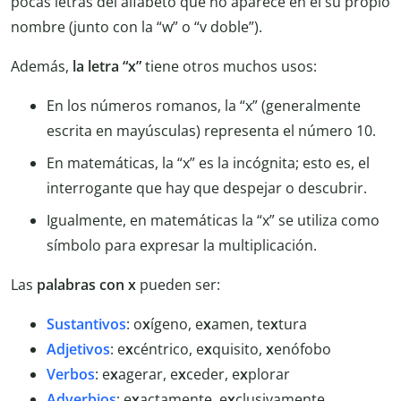
pocas letras del alfabeto que no aparece en el su propio
nombre (junto con la “w” o “v doble”).
Además,
la letra “x”
tiene otros muchos usos:
En los números romanos, la “x” (generalmente
escrita en mayúsculas) representa el número 10.
En matemáticas, la “x” es la incógnita; esto es, el
interrogante que hay que despejar o descubrir.
Igualmente, en matemáticas la “x” se utiliza como
símbolo para expresar la multiplicación.
Las
palabras con x
pueden ser:
Sustantivos
: o
x
ígeno, e
x
amen, te
x
tura
Adjetivos
: e
x
céntrico, e
x
quisito,
x
enófobo
Verbos
: e
x
agerar, e
x
ceder, e
x
plorar
Adverbios
: e
x
actamente, e
x
clusivamente,