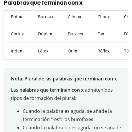
Palabras que terminan con x
Bóto
x
Burofa
x
Clíma
x
Clíne
x
Cód
Córte
x
Dúple
x
Durale
x
Fa
x
Fén
Índe
x
Láte
x
Óni
x
Réfle
x
Tór
Nota: Plural de las palabras que terminan con x
Las
palabras que terminan con x
admiten dos
tipos de formación del plural:
Cuando la palabra es aguda, se añade la
terminación “-es”: los burofax
es
Cuando la palabra no es aguda, no se añade