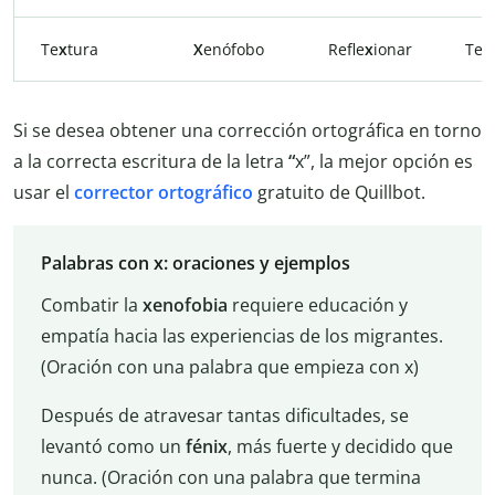
Te
x
tura
X
enófobo
Refle
x
ionar
Te
x
Si se desea obtener una corrección ortográfica en torno
a la correcta escritura de la letra
“
x”, la mejor opción es
usar el
corrector ortográfico
gratuito de Quillbot.
Palabras con x: oraciones y ejemplos
Combatir la
xenofobia
requiere educación y
empatía hacia las experiencias de los migrantes.
(Oración con una palabra que empieza con x)
Después de atravesar tantas dificultades, se
levantó como un
fénix
, más fuerte y decidido que
nunca. (Oración con una palabra que termina