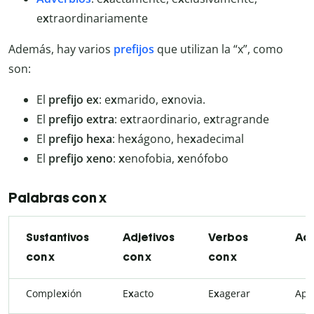
e
x
traordinariamente
Además, hay varios
prefijos
que utilizan la “x”, como
son:
El
prefijo ex
: e
x
marido, e
x
novia.
El
prefijo extra
: e
x
traordinario, e
x
tragrande
El
prefijo hexa
: he
x
ágono, he
x
adecimal
El
prefijo xeno
:
x
enofobia,
x
enófobo
Palabras con x
Sustantivos
Adjetivos
Verbos
Adv
con x
con x
con x
Comple
x
ión
E
x
acto
E
x
agerar
Apr