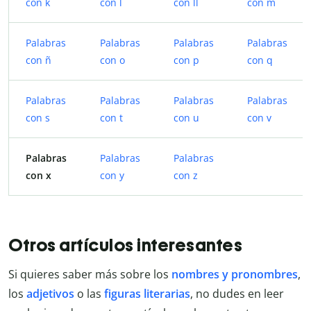
con k
con l
con ll
con m
Palabras
Palabras
Palabras
Palabras
con ñ
con o
con p
con q
Palabras
Palabras
Palabras
Palabras
con s
con t
con u
con v
Palabras
Palabras
Palabras
con x
con y
con z
Otros artículos interesantes
Si quieres saber más sobre los
nombres y pronombres
,
los
adjetivos
o las
figuras literarias
, no dudes en leer