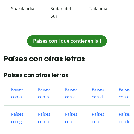
Suazi
l
andia
Sudán de
l
Tai
l
andia
Sur
Países con l que contienen la l
Países con otras letras
Países con otras letras
Países
Países
Países
Países
Países
con a
con b
con c
con d
con e
Países
Países
Países
Países
Países
con g
con h
con i
con j
con k