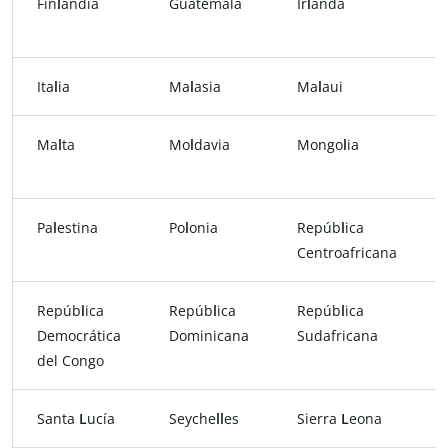
Fin
l
andia
Guatemala
Ir
l
anda
Ita
l
ia
Ma
l
asia
Ma
l
aui
Ma
l
ta
Mo
l
davia
Mongo
l
ia
Pa
l
estina
Po
l
onia
Repúb
l
ica
Centroafricana
Repúb
l
ica
Repúb
l
ica
Repúb
l
ica
Democrática
Dominicana
Sudafricana
del Congo
Santa
L
ucía
Seyche
ll
es
Sierra
L
eona