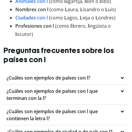
Animales con l
(como
l
agartija,
l
eón o
l
obo)
Nombres con l
(como
L
aura,
L
isandro o
L
uis)
Ciudades con l
(como
L
agos,
L
ieja o
L
ondres)
Profesiones con l
(como
l
ibrero,
l
ingüista o
l
ocutor)
Preguntas frecuentes sobre los
países con l
¿Cuáles son ejemplos de países con l?
¿Cuáles son ejemplos de países con l que
terminan con la l?
¿Cuáles son ejemplos de países con l que
contienen la letra l?
¿Cuáles son ejemplos de ciudad o de país con l?