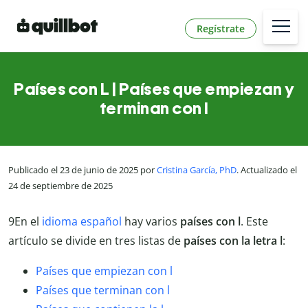
Regístrate
Países con L | Países que empiezan y
terminan con l
Publicado el 23 de junio de 2025 por
Cristina García, PhD
. Actualizado el
24 de septiembre de 2025
9En el
idioma español
hay varios
países con l
. Este
artículo se divide en tres listas de
países con la letra l
:
Países que empiezan con l
Países que terminan con l