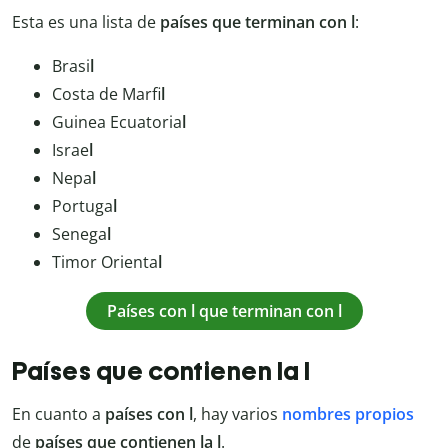
Esta es una lista de
países que terminan con l
:
Brasi
l
Costa de Marfi
l
Guinea Ecuatoria
l
Israe
l
Nepa
l
Portuga
l
Senega
l
Timor Orienta
l
Países con l que terminan con l
Países que contienen la l
En cuanto a
países con l
, hay varios
nombres propios
de
países que contienen la l
.