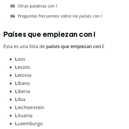
Otras palabras con l
Preguntas frecuentes sobre los países con l
Países que empiezan con l
Esta es una lista de
países que empiezan con l
:
L
aos
L
esoto
L
etonia
L
íbano
L
iberia
L
ibia
L
iechtenstein
L
ituania
L
uxemburgo