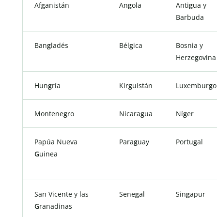
Af
g
anistán
An
g
ola
Anti
g
ua y
Barbuda
Ban
g
ladés
Bél
g
ica
Bosnia y
Herze
g
ovina
Hun
g
ría
Kir
g
uistán
Luxembur
g
o
Montene
g
ro
Nicara
g
ua
Ní
g
er
Papúa Nueva
Para
g
uay
Portu
g
al
G
uinea
San Vicente y las
Sene
g
al
Sin
g
apur
G
ranadinas