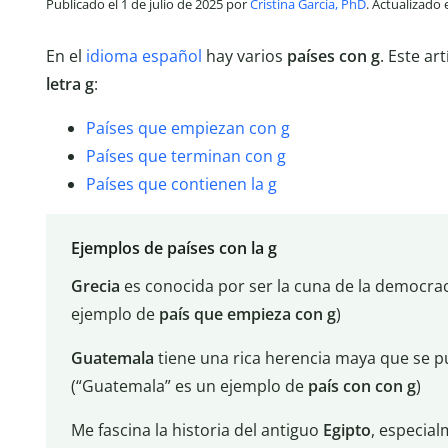
Publicado el 1 de julio de 2025 por
Cristina García, PhD
. Actualizado
En el
idioma español
hay varios
países con g
. Este ar
letra g
:
Países que empiezan con g
Países que terminan con g
Países que contienen la g
Ejemplos de países con la g
Grecia
es conocida por ser la cuna de la democracia
ejemplo de
país que empieza con g
)
Guatemala
tiene una rica herencia maya que se pu
(“Guatemala” es un ejemplo de
país con con g
)
Me fascina la historia del antiguo
Egipto
, especial