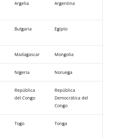
Ar
g
elia
Ar
g
entina
Bul
g
aria
E
g
ipto
Mada
g
ascar
Mon
g
olia
Ni
g
eria
Norue
g
a
República
República
del Con
g
o
Democrática del
Con
g
o
To
g
o
Ton
g
a