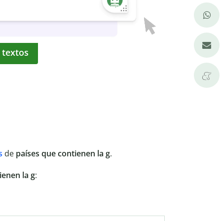
 textos
s
de
países que contienen la g
.
ienen la g
: