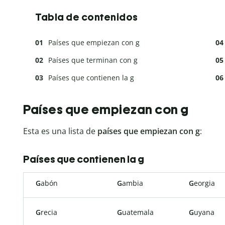
Tabla de contenidos
Países que empiezan con g
Países que terminan con g
Países que contienen la g
Países que empiezan con g
Esta es una lista de
países que empiezan con g
:
Países que contienen la g
G
abón
G
ambia
G
eorgia
G
recia
G
uatemala
G
uyana