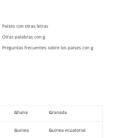
Países con otras letras
Otras palabras con g
Preguntas frecuentes sobre los países con g
G
hana
G
ranada
G
uinea
G
uinea ecuatorial