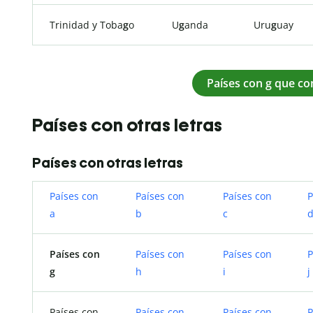
Trinidad y Toba
g
o
U
g
anda
Uru
g
uay
Países con g que co
Países con otras letras
Países con otras letras
Países con
Países con
Países con
P
a
b
c
Países con
Países con
Países con
P
g
h
i
j
Países con
Países con
Países con
P