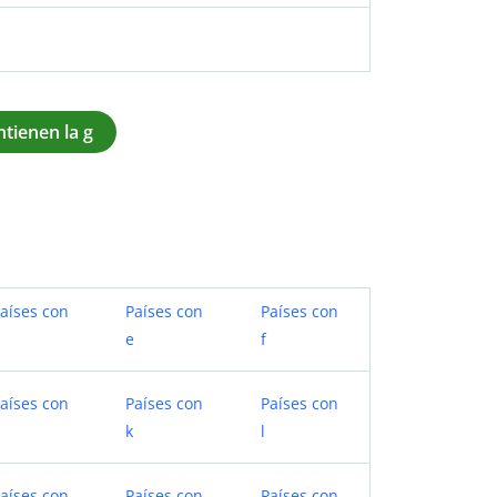
ntienen la g
aíses con
Países con
Países con
d
e
f
aíses con
Países con
Países con
k
l
aíses con
Países con
Países con