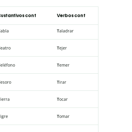
Sustantivos con t
Verbos con t
T
abla
T
aladrar
T
eatro
T
ejer
T
eléfono
T
emer
T
esoro
T
irar
T
ierra
T
ocar
T
igre
T
omar