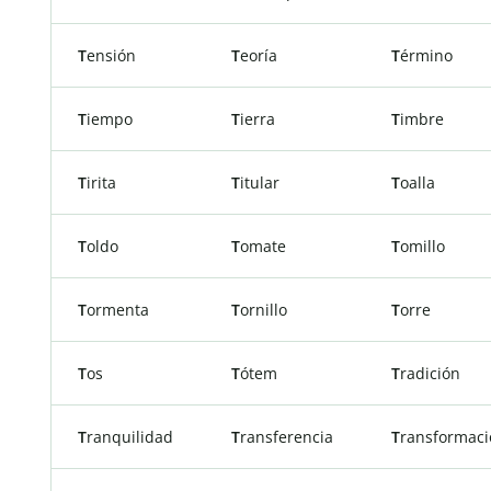
T
ensión
T
eoría
T
érmino
T
iempo
T
ierra
T
imbre
T
irita
T
itular
T
oalla
T
oldo
T
omate
T
omillo
T
ormenta
T
ornillo
T
orre
T
os
T
ótem
T
radición
T
ranquilidad
T
ransferencia
T
ransformaci