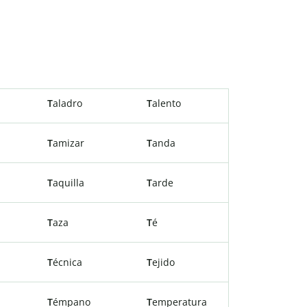
T
aladro
T
alento
T
amizar
T
anda
T
aquilla
T
arde
T
aza
T
é
T
écnica
T
ejido
T
émpano
T
emperatura