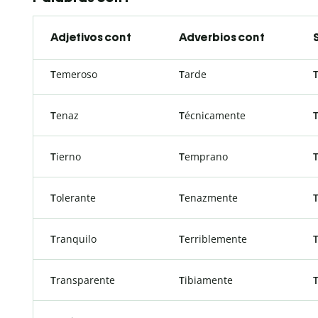
Adjetivos con t
Adverbios con t
T
emeroso
T
arde
T
enaz
T
écnicamente
T
ierno
T
emprano
T
olerante
T
enazmente
T
ranquilo
T
erriblemente
T
ransparente
T
ibiamente