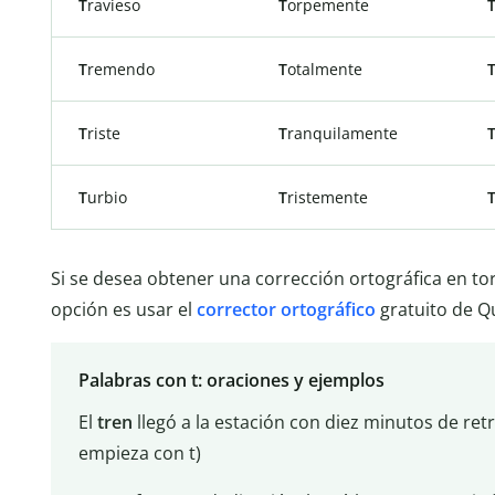
T
ravieso
T
orpemente
T
remendo
T
otalmente
T
riste
T
ranquilamente
T
urbio
T
ristemente
Si se desea obtener una corrección ortográfica en torno
opción es usar el
corrector ortográfico
gratuito de Qu
Palabras con t: oraciones y ejemplos
El
tren
llegó a la estación con diez minutos de re
empieza con t)