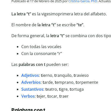
Publicado el 17 de febrero de 2025 por
Cristina García, PhD
. Actuali
La letra “t”
es la vigesimoprimera letra del alfabeto.
El nombre de
la letra “t”
se escribe
“te”
.
De forma general, la
letra “t”
se combina con dos tipos
Con todas las vocales
Con la consonante “r”
Las
palabras con t
pueden ser:
Adjetivos
:
t
ierno,
t
ranquilo,
t
ravieso
Adverbios
:
t
arde,
t
emprano,
t
orpemente
Sustantivos
:
t
eatro,
t
igre,
t
ortuga
Verbos
:
t
ejer,
t
ocar,
t
raer
Palabras con t