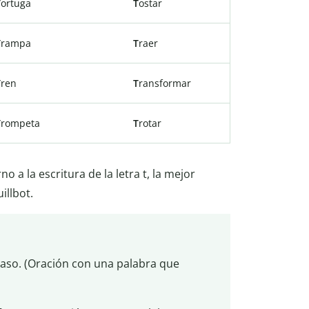
T
ortuga
T
ostar
T
rampa
T
raer
T
ren
T
ransformar
T
rompeta
T
rotar
 a la escritura de la letra t, la mejor
illbot.
traso. (Oración con una palabra que