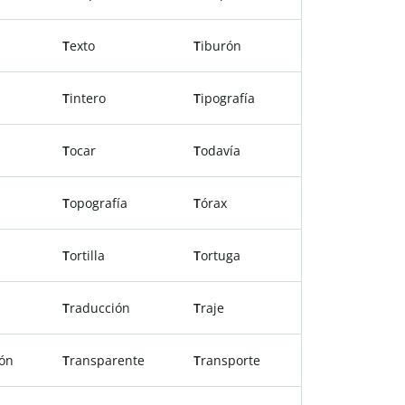
T
exto
T
iburón
T
intero
T
ipografía
T
ocar
T
odavía
T
opografía
T
órax
T
ortilla
T
ortuga
T
raducción
T
raje
ón
T
ransparente
T
ransporte