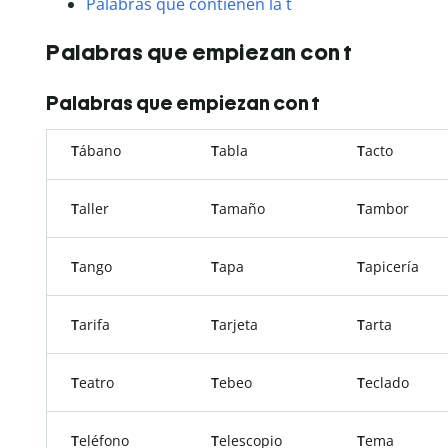
Palabras que contienen la t
Palabras que empiezan con t
Palabras que empiezan con t
T
ábano
T
abla
T
acto
T
aller
T
amaño
T
ambor
T
ango
T
apa
T
apicería
T
arifa
T
arjeta
T
arta
T
eatro
T
ebeo
T
eclado
T
eléfono
T
elescopio
T
ema