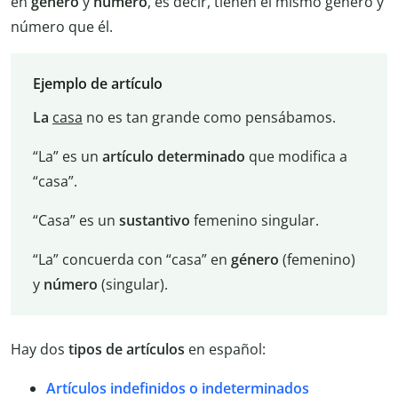
en
género
y
número
, es decir, tienen el mismo género y
número que él.
Ejemplo de artículo
La
casa
no es tan grande como pensábamos.
“La” es un
artículo determinado
que modifica a
“casa”.
“Casa” es un
sustantivo
femenino singular.
“La” concuerda con “casa” en
género
(femenino)
y
número
(singular).
Hay dos
tipos de artículos
en español:
Artículos indefinidos o indeterminados