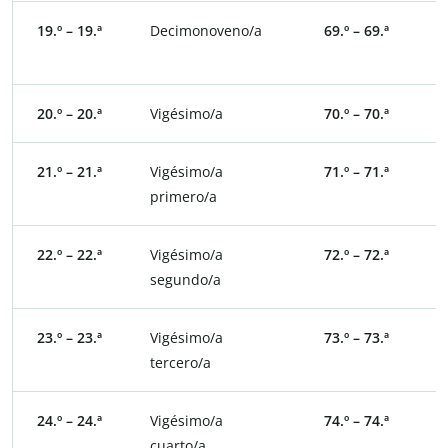
19.º – 19.ª
Decimonoveno/a
69.º – 69.ª
S
n
20.º – 20.ª
Vigésimo/a
70.º – 70.ª
S
21.º – 21.ª
Vigésimo/a
71.º – 71.ª
S
primero/a
p
22.º – 22.ª
Vigésimo/a
72.º – 72.ª
S
segundo/a
s
23.º – 23.ª
Vigésimo/a
73.º – 73.ª
S
tercero/a
t
24.º – 24.ª
Vigésimo/a
74.º – 74.ª
S
cuarto/a
c