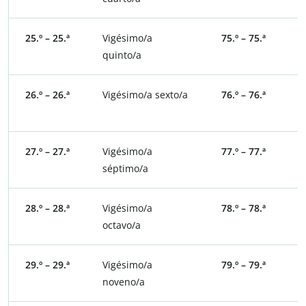
25.º – 25.ª
Vigésimo/a
75.º – 75.ª
S
quinto/a
q
26.º – 26.ª
Vigésimo/a sexto/a
76.º – 76.ª
S
s
27.º – 27.ª
Vigésimo/a
77.º – 77.ª
S
séptimo/a
s
28.º – 28.ª
Vigésimo/a
78.º – 78.ª
S
octavo/a
o
29.º – 29.ª
Vigésimo/a
79.º – 79.ª
S
noveno/a
n