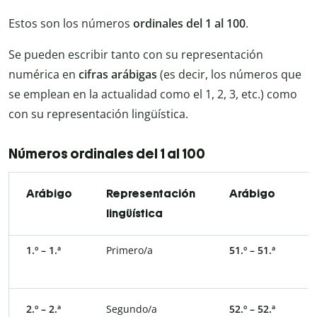
Estos son los números
ordinales del 1 al 100
.
Se pueden escribir tanto con su representación
numérica en
cifras arábigas
(es decir, los números que
se emplean en la actualidad como el 1, 2, 3, etc.) como
con su representación lingüística.
Números ordinales del 1 al 100
Arábigo
Representación
Arábigo
R
lingüística
l
1.º – 1.ª
Primero/a
51.º – 51.ª
Q
p
2.º – 2.ª
Segundo/a
52.º – 52.ª
Q