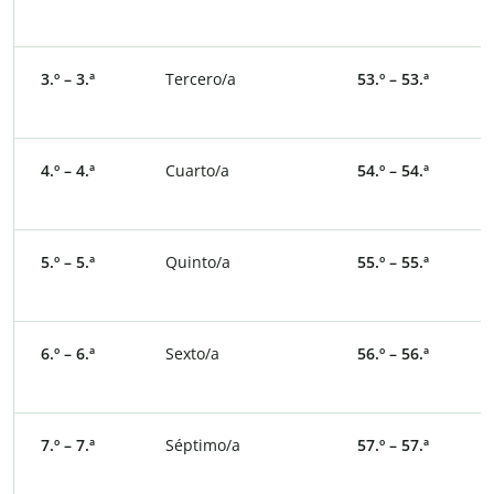
s
3.º – 3.ª
Tercero/a
53.º – 53.ª
Q
t
4.º – 4.ª
Cuarto/a
54.º – 54.ª
Q
c
5.º – 5.ª
Quinto/a
55.º – 55.ª
Q
q
6.º – 6.ª
Sexto/a
56.º – 56.ª
Q
s
7.º – 7.ª
Séptimo/a
57.º – 57.ª
Q
s