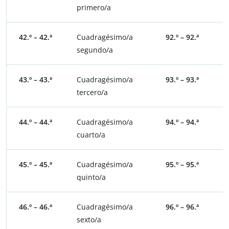
primero/a
p
42.º – 42.ª
Cuadragésimo/a
92.º – 92.ª
N
segundo/a
s
43.º – 43.ª
Cuadragésimo/a
93.º – 93.ª
N
tercero/a
t
44.º – 44.ª
Cuadragésimo/a
94.º – 94.ª
N
cuarto/a
c
45.º – 45.ª
Cuadragésimo/a
95.º – 95.ª
N
quinto/a
q
46.º – 46.ª
Cuadragésimo/a
96.º – 96.ª
N
sexto/a
s