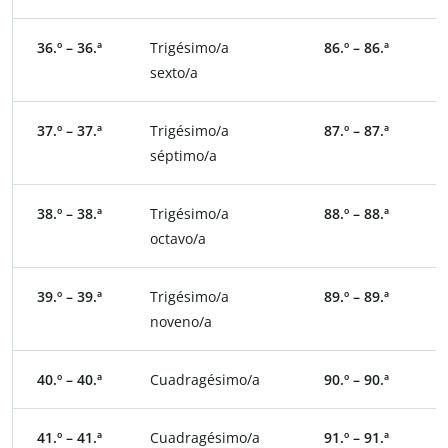
36.º – 36.ª
Trigésimo/a
86.º – 86.ª
O
sexto/a
s
37.º – 37.ª
Trigésimo/a
87.º – 87.ª
O
séptimo/a
s
38.º – 38.ª
Trigésimo/a
88.º – 88.ª
O
octavo/a
o
39.º – 39.ª
Trigésimo/a
89.º – 89.ª
O
noveno/a
n
40.º – 40.ª
Cuadragésimo/a
90.º – 90.ª
N
41.º – 41.ª
Cuadragésimo/a
91.º – 91.ª
N