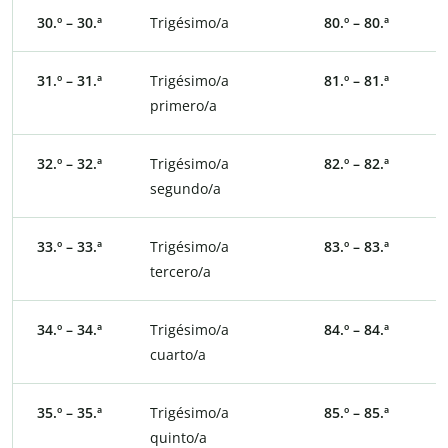
30.º – 30.ª
Trigésimo/a
80.º – 80.ª
O
31.º – 31.ª
Trigésimo/a
81.º – 81.ª
O
primero/a
p
32.º – 32.ª
Trigésimo/a
82.º – 82.ª
O
segundo/a
s
33.º – 33.ª
Trigésimo/a
83.º – 83.ª
O
tercero/a
t
34.º – 34.ª
Trigésimo/a
84.º – 84.ª
O
cuarto/a
c
35.º – 35.ª
Trigésimo/a
85.º – 85.ª
O
quinto/a
q