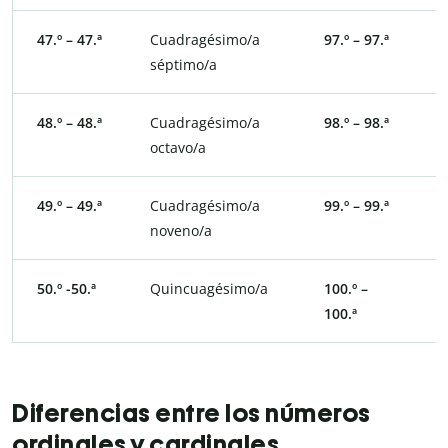
47.º – 47.ª
Cuadragésimo/a
97.º – 97.ª
N
séptimo/a
s
48.º – 48.ª
Cuadragésimo/a
98.º – 98.ª
N
octavo/a
o
49.º – 49.ª
Cuadragésimo/a
99.º – 99.ª
N
noveno/a
n
50.º -50.ª
Quincuagésimo/a
100.º –
C
100.ª
Diferencias entre los números
ordinales y cardinales