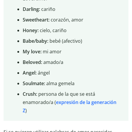
Darling:
cariño
Sweetheart:
corazón, amor
Honey:
cielo, cariño
Babe/baby:
bebé (afectivo)
My love:
mi amor
Beloved:
amado/a
Angel:
ángel
Soulmate:
alma gemela
Crush:
persona de la que se está
enamorado/a (
expresión de la generación
Z
)
Si se quieren utilizar palabras de amor parecidas,