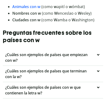
Animales con w
(como
w
apití o
w
ómbat)
Nombres con w
(como
W
enceslao o
W
esley)
Ciudades con w
(como
W
amba o
W
ashington)
Preguntas frecuentes sobre los
países con w
¿Cuáles son ejemplos de países que empiezan
con w?
¿Cuáles son ejemplos de países que terminan
con la w?
¿Cuáles son ejemplos de países con w que
contienen la letra w?