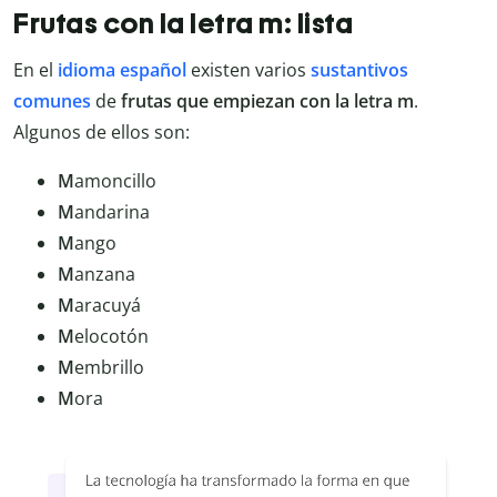
Frutas con la letra m: lista
En el
idioma español
existen varios
sustantivos
comunes
de
frutas que empiezan con la letra m
.
Algunos de ellos son:
M
amoncillo
M
andarina
M
ango
M
anzana
M
aracuyá
M
elocotón
M
embrillo
M
ora