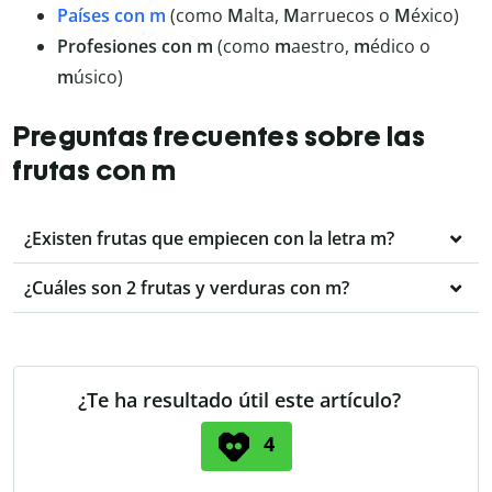
Países con m
(como
M
alta,
M
arruecos o
M
éxico)
Profesiones con m
(como
m
aestro,
m
édico o
m
úsico)
Preguntas frecuentes sobre las
frutas con m
¿Existen frutas que empiecen con la letra m?
¿Cuáles son 2 frutas y verduras con m?
¿Te ha resultado útil este artículo?
4