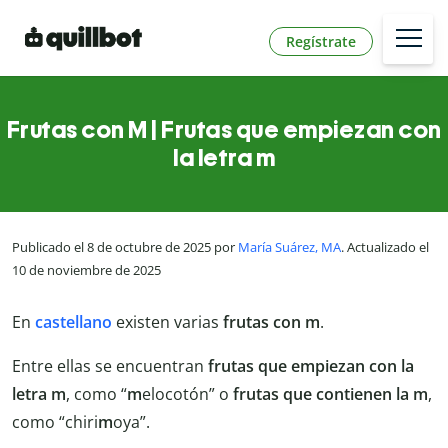
Regístrate
Frutas con M | Frutas que empiezan con
la letra m
Publicado el 8 de octubre de 2025 por
María Suárez, MA
. Actualizado el
10 de noviembre de 2025
En
castellano
existen varias
frutas con m
.
Entre ellas se encuentran
frutas que empiezan con la
letra m
, como “
m
elocotón” o
frutas que contienen la m
,
como “chiri
m
oya”.