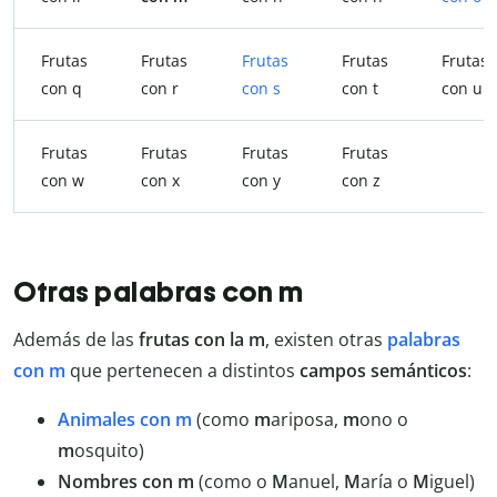
Frutas
Frutas
Frutas
Frutas
Frutas
con q
con r
con s
con t
con u
Frutas
Frutas
Frutas
Frutas
con w
con x
con y
con z
Otras palabras con m
Además de las
frutas con la m
, existen otras
palabras
con m
que pertenecen a distintos
campos semánticos
:
Animales con m
(como
m
ariposa,
m
ono o
m
osquito)
Nombres con m
(como o
M
anuel,
M
aría o
M
iguel)