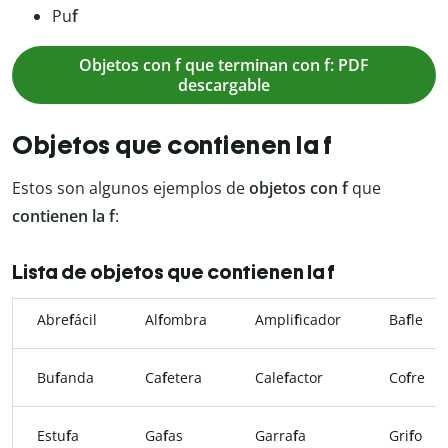
Pu
f
Objetos con f que terminan con f: PDF
descargable
Objetos que contienen la f
Estos son algunos ejemplos de
objetos con f
que
contienen la f
:
Lista de objetos que contienen la f
Abre
f
ácil
Al
f
ombra
Ampli
f
icador
Ba
f
le
Bu
f
anda
Ca
f
etera
Cale
f
actor
Co
f
re
Estu
f
a
Ga
f
as
Garra
f
a
Gri
f
o