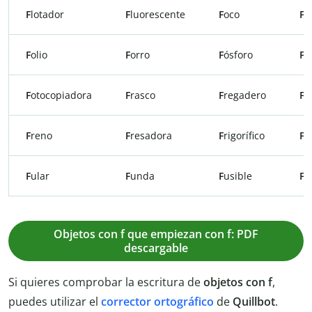
F
lotador
F
luorescente
F
oco
F
o
F
olio
F
orro
F
ósforo
F
ó
F
otocopiadora
F
rasco
F
regadero
F
r
F
reno
F
resadora
F
rigorífico
F
u
F
ular
F
unda
F
usible
F
u
Objetos con f que empiezan con f: PDF
descargable
Si quieres comprobar la escritura de
objetos con f
,
puedes utilizar el
corrector ortográfico
de
Quillbot
.