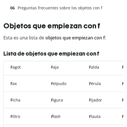
Preguntas frecuentes sobre los objetos con f
Objetos que empiezan con f
Esta es una lista de
objetos que empiezan con f
:
Lista de objetos que empiezan con f
F
agot
F
aja
F
alda
F
a
F
ax
F
elpudo
F
érula
F
i
F
icha
F
igura
F
ijador
F
i
F
iltro
F
lash
F
lauta
F
l