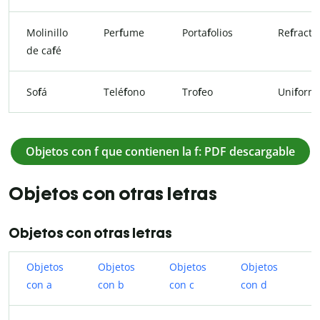
Molinillo
Per
f
ume
Porta
f
olios
Re
f
ractó
de ca
f
é
So
f
á
Telé
f
ono
Tro
f
eo
Uni
f
orm
Objetos con f que contienen la f: PDF descargable
Objetos con otras letras
Objetos con otras letras
Objetos
Objetos
Objetos
Objetos
O
con a
con b
con ​​c
con d
c