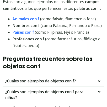
Estos son algunos ejemplos de los diferentes
campos
semánticos
a los que pertenecen estas
palabras con f
:
Animales con f
(como
f
aisán,
f
lamenco o
f
oca)
Nombres con f
(como
F
abiana,
F
ernando o
F
lora)
Países con f
(como
F
ilipinas,
F
iyi o
F
rancia)
Profesiones con f
(como
f
armacéutico,
f
ilólogo o
f
isioterapeuta)
Preguntas frecuentes sobre los
objetos con f
¿Cuáles son ejemplos de objetos con f?
¿Cuáles son ejemplos de objetos con f para
niños?