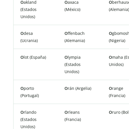
O
akland
O
axaca
O
berhaus
(Estados
(México)
(Alemania
Unidos)
O
desa
O
ffenbach
O
gbomos
(Ucrania)
(Alemania)
(Nigeria)
O
lot (España)
O
lympia
O
maha (E
(Estados
Unidos)
Unidos)
O
porto
O
rán (Argelia)
O
range
(Portugal)
(Francia)
O
rlando
O
rleans
O
ruro (Bol
(Estados
(Francia)
Unidos)