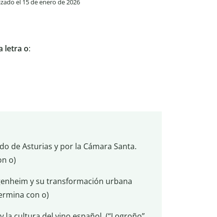
lizado el 15 de enero de 2026
 letra o
:
do de Asturias y por la Cámara Santa.
on o)
enheim y su transformación urbana
ermina con o)
y la cultura del vino español. (“Logroño”