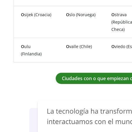
O
sijek (Croacia)
O
slo (Noruega)
O
strava
(Repúblic
Checa)
O
ulu
O
valle (Chile)
O
viedo (E
(Finlandia)
Ciudades con o que empiezan c