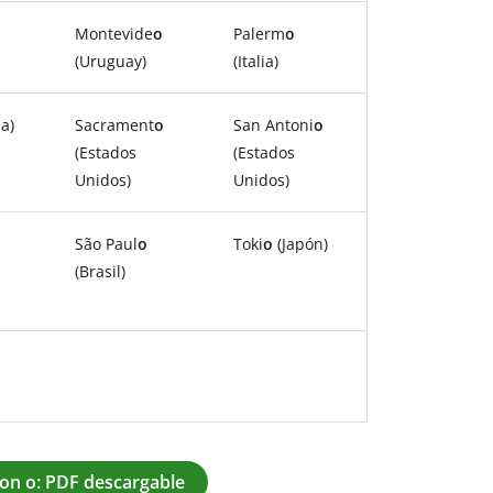
Montevide
o
Palerm
o
(Uruguay)
(Italia)
a)
Sacrament
o
San Antoni
o
(Estados
(Estados
Unidos)
Unidos)
São Paul
o
Toki
o
(Japón)
(Brasil)
on o: PDF descargable