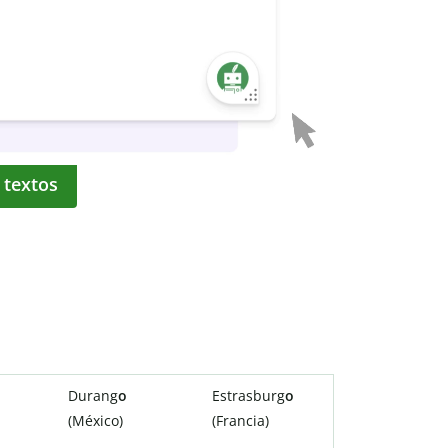
 textos
Durang
o
Estrasburg
o
(México)
(Francia)