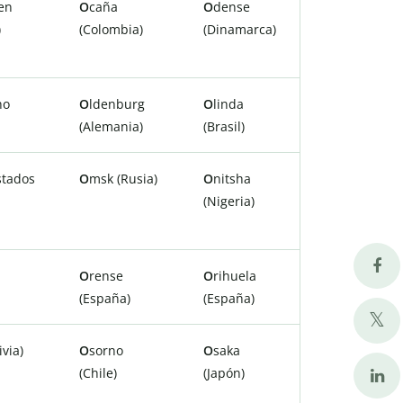
en
O
caña
O
dense
)
(Colombia)
(Dinamarca)
ho
O
ldenburg
O
linda
(Alemania)
(Brasil)
stados
O
msk (Rusia)
O
nitsha
(Nigeria)
O
rense
O
rihuela
(España)
(España)
ivia)
O
sorno
O
saka
(Chile)
(Japón)