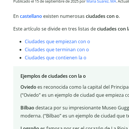
Publicado el 15 de septiembre de 2025 por
María Suárez, MA
. Actua
En
castellano
existen numerosas
ciudades con o
.
Este artículo se divide en tres listas de
ciudades con la
Ciudades que empiezan con o
Ciudades que terminan con o
Ciudades que contienen la o
Ejemplos de ciudades con la o
Oviedo
es reconocida como la capital del Principa
(“Oviedo” es un ejemplo de ciudad que empieza c
Bilbao
destaca por su impresionante Museo Gugg
moderna. (“Bilbao” es un ejemplo de ciudad que t
Logroño
es famosa por ser el corazón de La Rioja 