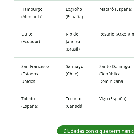
Hamburg
o
Logroñ
o
Matar
ó
(España)
(Alemania)
(España)
Quit
o
Rio de
Rosari
o
(Argentin
(Ecuador)
Janeir
o
(Brasil)
San Francisc
o
Santiag
o
Santo Doming
o
(Estados
(Chile)
(República
Unidos)
Dominicana)
Toled
o
Toront
o
Vig
o
(España)
(España)
(Canadá)
Ciudades con o que terminan c