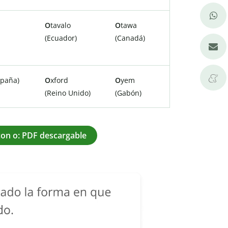
O
tavalo
O
tawa
a
(Ecuador)
(Canadá)
spaña)
O
xford
O
yem
(Reino Unido)
(Gabón)
on o: PDF descargable