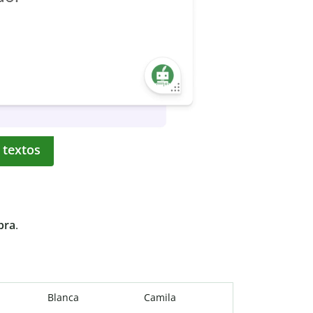
 textos
bra
.
Blanca
Camila