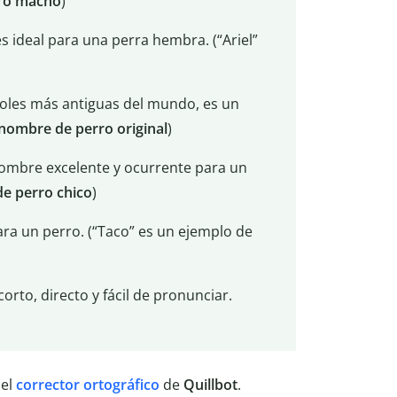
ro macho
)
es ideal para una perra hembra. (“Ariel”
boles más antiguas del mundo, es un
nombre de perro original
)
n nombre excelente y ocurrente para un
e perro chico
)
ara un perro. (“Taco” es un ejemplo de
orto, directo y fácil de pronunciar.
 el
corrector ortográfico
de
Quillbot
.