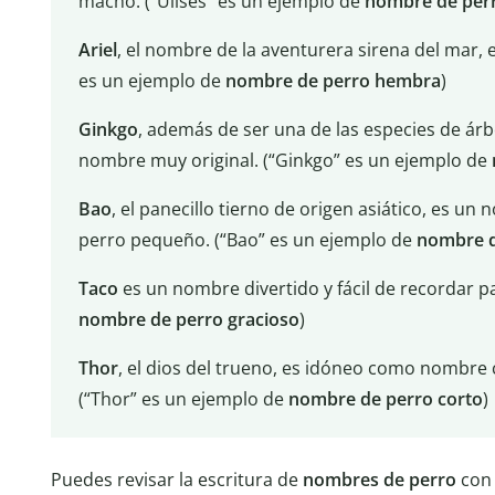
macho. (“Ulises” es un ejemplo de
nombre de per
Ariel
, el nombre de la aventurera sirena del mar, 
es un ejemplo de
nombre de perro hembra
)
Ginkgo
, además de ser una de las especies de ár
nombre muy original. (“Ginkgo” es un ejemplo de
Bao
, el panecillo tierno de origen asiático, es u
perro pequeño. (“Bao” es un ejemplo de
nombre d
Taco
es un nombre divertido y fácil de recordar p
nombre de perro gracioso
)
Thor
, el dios del trueno, es idóneo como nombre c
(“Thor” es un ejemplo de
nombre de perro corto
)
Puedes revisar la escritura de
nombres de perro
con