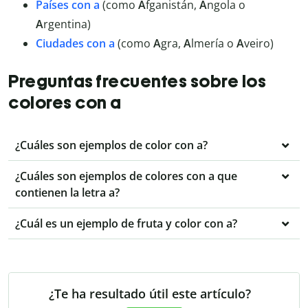
Países con a
(como
A
fganistán,
A
ngola o
A
rgentina)
Ciudades con a
(como
A
gra,
A
lmería o
A
veiro)
Preguntas frecuentes sobre los
colores con a
¿Cuáles son ejemplos de color con a?
¿Cuáles son ejemplos de colores con a que
contienen la letra a?
¿Cuál es un ejemplo de fruta y color con a?
¿Te ha resultado útil este artículo?