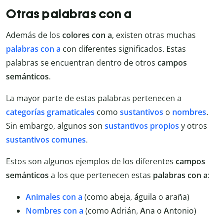
Otras palabras con a
Además de los
colores con a
, existen otras muchas
palabras con a
con diferentes significados. Estas
palabras se encuentran dentro de otros
campos
semánticos
.
La mayor parte de estas palabras pertenecen a
categorías gramaticales
como
sustantivos
o
nombres
.
Sin embargo, algunos son
sustantivos propios
y otros
sustantivos comunes
.
Estos son algunos ejemplos de los diferentes
campos
semánticos
a los que pertenecen estas
palabras con a
:
Animales con a
(como
a
beja,
á
guila o
a
raña)
Nombres con a
(como
A
drián,
A
na o
A
ntonio)