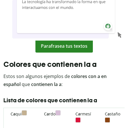
Parafrasea tus textos
Colores que contienen la a
Estos son algunos ejemplos de
colores con a en
español
que
contienen la a
:
Lista de colores que contienen la a
C
a
qui
C
a
rdo
C
a
rmesí
C
a
staño