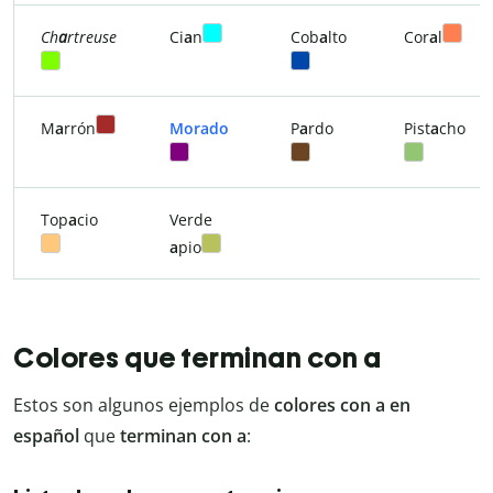
Ch
a
rtreuse
Ci
a
n
Cob
a
lto
Cor
a
l
M
a
rrón
Morado
P
a
rdo
Pist
a
cho
Top
a
cio
Verde
a
pio
Colores que terminan con a
Estos son algunos ejemplos de
colores con a en
español
que
terminan con a
: