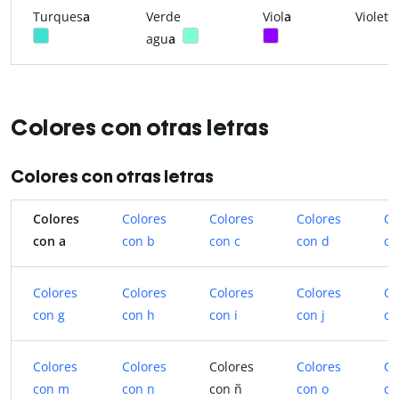
Turques
a
Verde
Viol
a
Violet
agu
a
Colores con otras letras
Colores con otras letras
Colores
Colores
Colores
Colores
Co
con a
con b
con c
con d
co
Colores
Colores
Colores
Colores
Co
con g
con h
con i
con j
co
Colores
Colores
Colores
Colores
Co
con m
con n
con ñ
con o
co