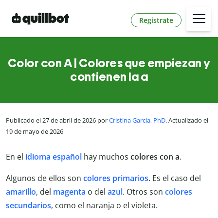
Regístrate
Color con A | Colores que empiezan y
contienen la a
Publicado el 27 de abril de 2026 por
Cristina García, PhD
. Actualizado el
19 de mayo de 2026
En el
idioma español
hay muchos
colores con a
.
Algunos de ellos son
colores primarios
. Es el caso del
amarillo
, del
magenta
o del
azul
. Otros son
colores
secundarios
, como el naranja o el violeta.