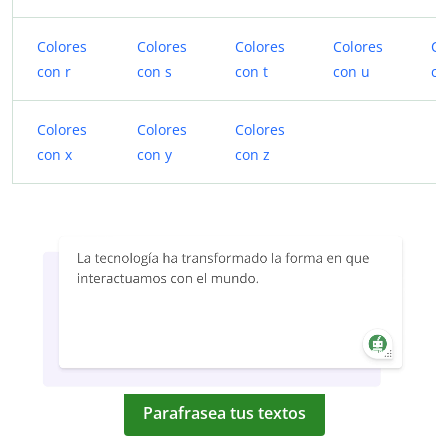
Colores
Colores
Colores
Colores
Co
con r
con s
con t
con u
co
Colores
Colores
Colores
con x
con y
con z
Parafrasea tus textos