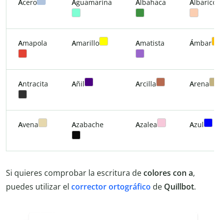
A
cero
A
guamarina
A
lbahaca
A
lbarico
A
mapola
A
marillo
A
matista
Á
mbar
A
ntracita
A
ñil
A
rcilla
A
rena
A
vena
A
zabache
A
zalea
A
zul
Si quieres comprobar la escritura de
colores con a
,
puedes utilizar el
corrector ortográfico
de
Quillbot
.