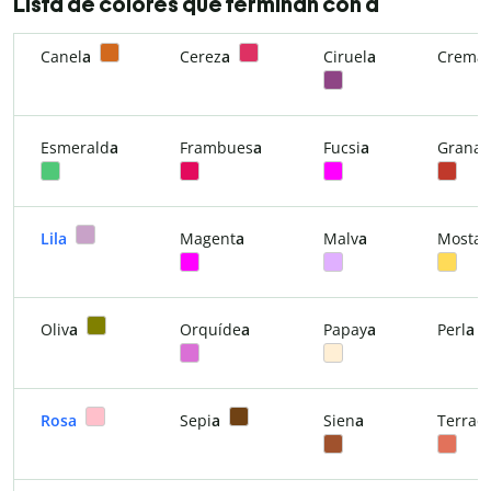
Lista de colores que terminan con a
Canel
a
Cerez
a
Ciruel
a
Crem
Esmerald
a
Frambues
a
Fucsi
a
Grana
Lila
Magent
a
Malv
a
Mostaz
Oliv
a
Orquíde
a
Papay
a
Perl
a
Rosa
Sepi
a
Sien
a
Terraco