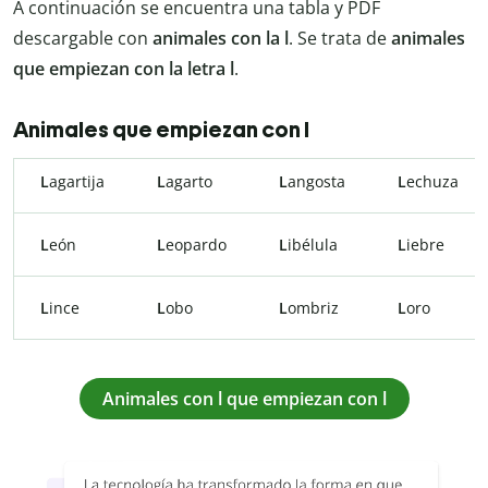
A continuación se encuentra una tabla y PDF
descargable con
animales con la l
. Se trata de
animales
que empiezan con la letra l
.
Animales que empiezan con l
L
agartija
L
agarto
L
angosta
L
echuza
L
eón
L
eopardo
L
ibélula
L
iebre
L
ince
L
obo
L
ombriz
L
oro
Animales con l que empiezan con l