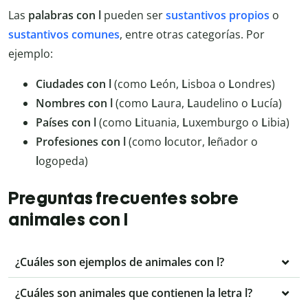
Las
palabras con l
pueden ser
sustantivos propios
o
sustantivos comunes
, entre otras categorías. Por
ejemplo:
Ciudades con l
(como
L
eón,
L
isboa o
L
ondres)
Nombres con l
(como
L
aura,
L
audelino o
L
ucía)
Países con l
(como
L
ituania,
L
uxemburgo o
L
ibia)
Profesiones con l
(como
l
ocutor,
l
eñador o
l
ogopeda)
Preguntas frecuentes sobre
animales con l
¿Cuáles son ejemplos de animales con l?
¿Cuáles son animales que contienen la letra l?