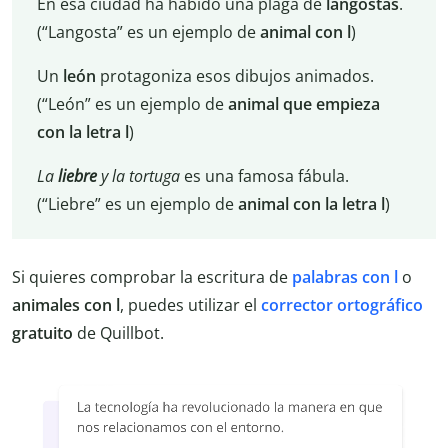
En esa ciudad ha habido una plaga de
langostas
.
(“Langosta” es un ejemplo de
animal con l
)
Un
león
protagoniza esos dibujos animados.
(“León” es un ejemplo de
animal que empieza
con la letra l
)
La
liebre
y la tortuga
es una famosa fábula.
(“Liebre” es un ejemplo de
animal con la letra l
)
Si quieres comprobar la escritura de
palabras con l
o
animales con l
, puedes utilizar el
corrector ortográfico
gratuito
de Quillbot.