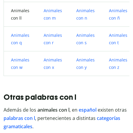
Animales
Animales
Animales
Animales
con ll
con m
con n
con ñ
Animales
Animales
Animales
Animales
con q
con r
con s
con t
Animales
Animales
Animales
Animales
con w
con x
con y
con z
Otras palabras con l
Además de los
animales con l
, en
español
existen otras
palabras con l
, pertenecientes a distintas
categorías
gramaticales
.