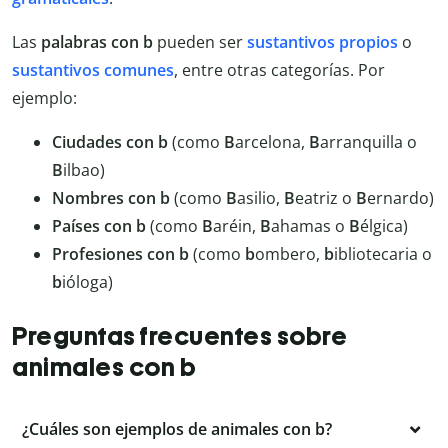
Las
palabras con b
pueden ser
sustantivos propios
o
sustantivos comunes
, entre otras categorías. Por
ejemplo:
Ciudades con b
(como
B
arcelona,
B
arranquilla o
B
ilbao)
Nombres con b
(como
B
asilio,
B
eatriz o
B
ernardo)
Países con b
(como
B
aréin,
B
ahamas o
B
élgica)
Profesiones con b
(como
b
ombero,
b
ibliotecaria o
b
ióloga)
Preguntas frecuentes sobre
animales con b
¿Cuáles son ejemplos de animales con b?