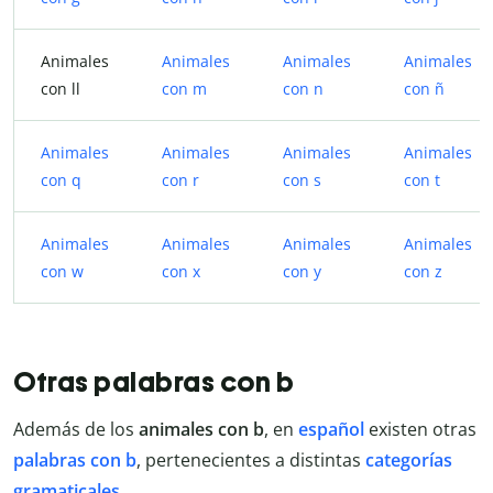
Animales
Animales
Animales
Animales
con ll
con m
con n
con ñ
Animales
Animales
Animales
Animales
con q
con r
con s
con t
Animales
Animales
Animales
Animales
con w
con x
con y
con z
Otras palabras con b
Además de los
animales con b
, en
español
existen otras
palabras con b
, pertenecientes a distintas
categorías
gramaticales
.