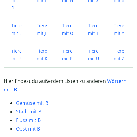
mit
mit I
mit N
mit S
mit X
D
Tiere
Tiere
Tiere
Tiere
Tiere
mit E
mit J
mit O
mit T
mit Y
Tiere
Tiere
Tiere
Tiere
Tiere
mit F
mit K
mit P
mit U
mit Z
Hier findest du außerdem Listen zu anderen
Wörtern
mit ,B‘
:
Gemüse mit B
Stadt mit B
Fluss mit B
Obst mit B