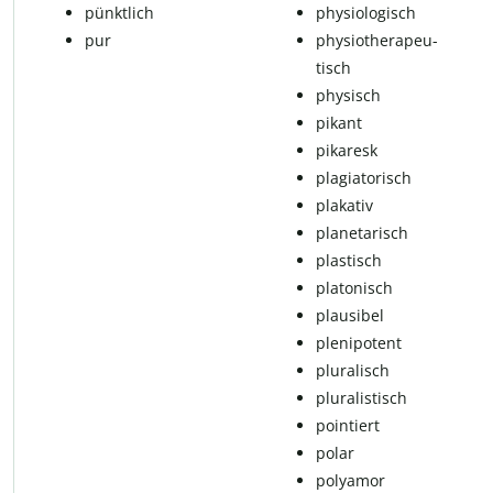
pünkt­lich
physiologisch
pur
phy­sio­the­ra­peu­
tisch
physisch
pi­kant
pikaresk
pla­gi­a­to­risch
plakativ
pla­ne­ta­risch
plastisch
platonisch
plausibel
ple­ni­po­tent
pluralisch
pluralistisch
pointiert
po­lar
polyamor