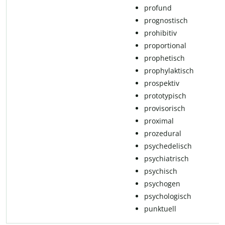
profund
pro­g­nos­tisch
pro­hi­bi­tiv
proportional
pro­phe­tisch
prophylaktisch
pro­s­pek­tiv
pro­to­ty­pisch
pro­vi­so­risch
pro­xi­mal
prozedural
psy­che­de­lisch
psychiatrisch
psychisch
psychogen
psychologisch
punktuell