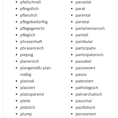
pfeilschnell
parasitär
pfingst­lich
pa­rat
pflanzlich
parental
pflegebedürftig
parietal
pfle­ge­ge­recht
par­la­men­ta­risch
pfleglich
partiell
phra­sen­haft
partikular
phra­sen­reich
partizipativ
piepsig
partizipatorisch
planerisch
passabel
plangemäß/ plan­
pas­si­o­niert
mä­ßig
pas­siv
plan­voll
patentiert
platziert
pathologisch
platz­spa­rend
patriarchalisch
pleite
pauschal
plötzlich
pazifistisch
plump
pensioniert