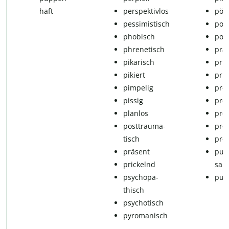
haft
perspektivlos
pö­b
pessimistisch
po­ly
phobisch
pos
phre­ne­tisch
prah
pikarisch
prin­
pikiert
prin­
pimpelig
proa
pissig
pro­
planlos
prol
post­trau­ma­
pro­
tisch
pro­v
prä­sent
pu­b
prickelnd
sam
psy­cho­pa­
pus­s
thisch
psychotisch
pyromanisch