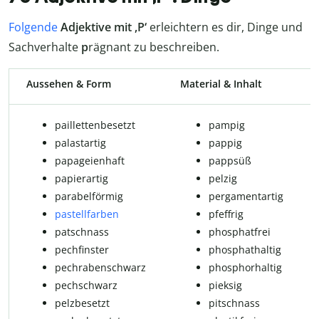
Folgende
Adjektive mit ,P‘
erleichtern es dir, Dinge und
Sachverhalte
p
rägnant zu beschreiben.
Aussehen & Form
Material & Inhalt
pail­let­ten­be­setzt
pampig
palastartig
pappig
pa­pa­gei­en­haft
pappsüß
papierartig
pelzig
parabelförmig
pergamentartig
pastellfarben
pfeffrig
patschnass
phosphatfrei
pechfinster
phosphathaltig
pechrabenschwarz
phosphorhaltig
pechschwarz
pieksig
pelz­be­setzt
pitschnass