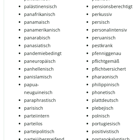
pa­läs­ti­nen­sisch
pen­si­ons­be­rech­tigt
pan­af­ri­ka­nisch
perkussiv
pa­na­ma­isch
per­sisch
panamerikanisch
per­so­nal­in­ten­siv
panarabisch
peruanisch
pan­asi­a­tisch
pestkrank
pandemiebedingt
pfenniggenau
paneuropäisch
pflicht­ge­mäß
panhellenisch
pflichtversichert
panislamisch
pharaonisch
papua-
phi­l­ip­pi­nisch
neuguineisch
phonetisch
paraphrastisch
plattdeutsch
pa­ri­sisch
ple­be­jisch
parteiintern
polnisch
parteilos
portugiesisch
parteipolitisch
positivistisch
parteiübergreifend
postapokalyptisch