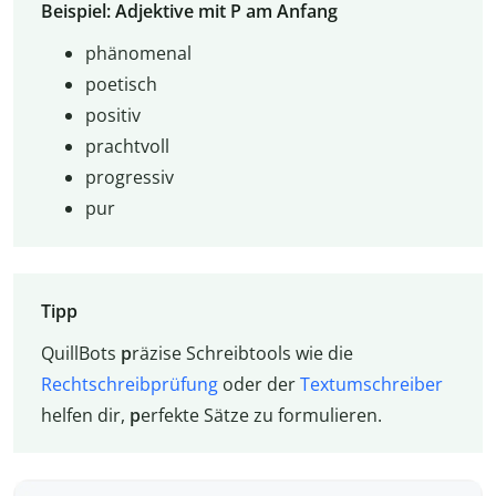
Beispiel: Adjektive mit P am Anfang
phänomenal
poetisch
positiv
prachtvoll
progressiv
pur
Tipp
QuillBots
p
räzise Schreibtools wie die
Rechtschreibprüfung
oder der
Textumschreiber
helfen dir,
p
erfekte Sätze zu formulieren.