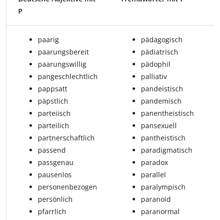
P
paa­rig
pädagogisch
paarungs­be­reit
pädiatrisch
paa­rungs­wil­lig
pädophil
pangeschlechtlich
palliativ
papp­satt
pandeistisch
päpstlich
pandemisch
par­tei­isch
pan­en­the­is­tisch
parteilich
pansexuell
partnerschaftlich
pantheistisch
passend
paradigmatisch
passgenau
paradox
pausenlos
parallel
personenbezogen
pa­ra­lym­pisch
persönlich
paranoid
pfarr­lich
paranormal