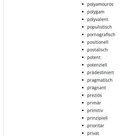
polyamourös
polygam
polyvalent
po­pu­lis­tisch
pornografisch
po­si­ti­o­nell
postalisch
po­tent
po­ten­zi­ell
prädestiniert
prag­ma­tisch
prägnant
preziös
primär
primitiv
prin­zi­pi­ell
prioritär
privat