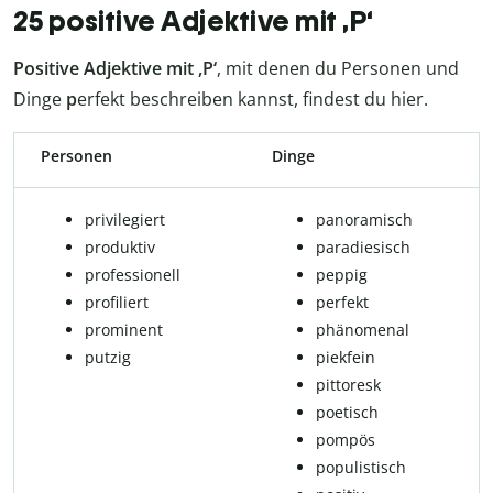
25 positive Adjektive mit ,P‘
Positive Adjektive mit ,P‘
, mit denen du Personen und
Dinge
p
erfekt beschreiben kannst, findest du hier.
Personen
Dinge
privilegiert
panoramisch
pro­duk­tiv
paradiesisch
pro­fes­si­o­nell
peppig
pro­fi­liert
per­fekt
pro­mi­nent
phä­no­me­nal
putzig
piek­fein
pittoresk
po­e­tisch
pom­pös
po­pu­lis­tisch