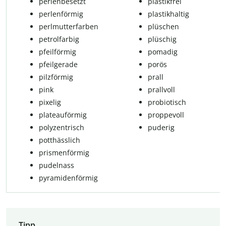
per­len­be­setzt
plastikfrei
perlenförmig
plastikhaltig
perlmutterfarben
plüschen
pe­t­rol­far­big
plüschig
pfeilförmig
po­ma­dig
pfeil­ge­ra­de
po­rös
pilzförmig
prall
pink
prall­voll
pixelig
pro­bio­tisch
pla­teau­för­mig
proppevoll
polyzentrisch
puderig
potthässlich
prismenförmig
pudelnass
py­ra­mi­den­för­mig
Tipp