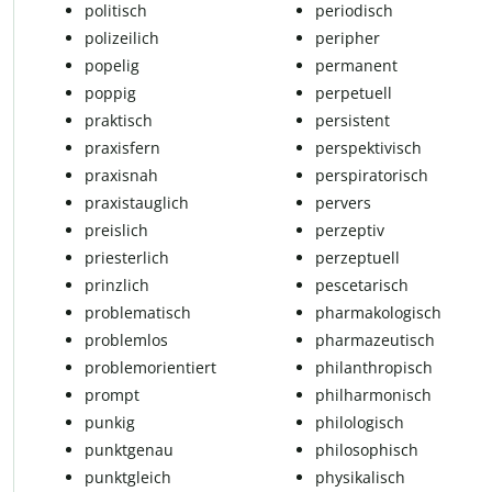
politisch
periodisch
polizeilich
peripher
po­pe­lig
permanent
poppig
perpetuell
praktisch
persistent
praxisfern
perspektivisch
praxisnah
per­s­pi­ra­to­risch
pra­xis­taug­lich
pervers
preislich
perzeptiv
pries­ter­lich
perzeptuell
prinz­lich
pescetarisch
problematisch
pharmakologisch
problemlos
pharmazeutisch
pro­b­lem­ori­en­tiert
philanthropisch
prompt
philharmonisch
pun­kig
philologisch
punktgenau
philosophisch
punkt­gleich
phy­si­ka­lisch