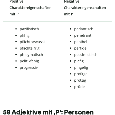
Positive
Negative
Charaktereigenschaften
Charaktereigenschaften
mit P
mit P
pazifistisch
pe­dan­tisch
pfiffig
pe­ne­t­rant
pflicht­be­wusst
penibel
pflichteifrig
perfide
phleg­ma­tisch
pessimistisch
po­li­tik­fä­hig
piefig
pro­gres­siv
pin­ge­lig
pro­fit­geil
protzig
prüde
58 Adjektive mit ,P‘: Personen