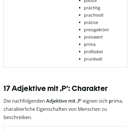
po­si­tiv
prächtig
pracht­voll
prä­zi­se
preisgekrönt
preiswert
prima
profitabel
prunkvoll
17 Adjektive mit ,P‘: Charakter
Die nachfolgenden
Adjektive mit ,P‘
eignen sich
p
rima,
charakterliche Eigenschaften von Menschen zu
beschreiben.