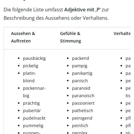
Die folgende Liste umfasst
Adjektive mit ,P‘
zur
Beschreibung des Aussehens oder Verhaltens.
Aussehen &
Gefühle &
Verhalten
Auftreten
Stimmung
pausbäckig
packend
patr
pickelig
pampig
pat
pla­tin­
panikartig
patz
blond
panisch
pe­ne
po­cken­nar­
paranoid
per­f
big
paranoisch
tisc
prächtig
pas­si­o­niert
per
pubertär
pa­the­tisch
per
pudelnackt
peinigend
pfli
pummelig
peinlich
pfli
pup­pen­
perplex
plap