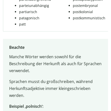
par­tei­un­ab­hän­gig
post­em­b­ry­o­nal
partiarisch
post­ko­lo­ni­al
patagonisch
postkommunistisch
patt
Beachte
Manche Wörter werden sowohl für die
Beschreibung der Herkunft als auch für Sprachen
verwendet.
Sprachen musst du großschreiben, während
Herkunftsadjektive immer kleingeschrieben
werden.
Beispiel ,polnisch‘: