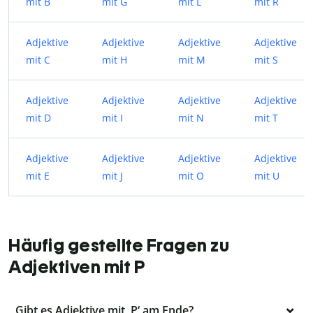
mit B
mit G
mit L
mit R
Adjektive
Adjektive
Adjektive
Adjektive
mit C
mit H
mit M
mit S
Adjektive
Adjektive
Adjektive
Adjektive
mit D
mit I
mit N
mit T
Adjektive
Adjektive
Adjektive
Adjektive
mit E
mit J
mit O
mit U
Häufig gestellte Fragen zu
Adjektiven mit P
Gibt es Adjektive mit ,P‘ am Ende?