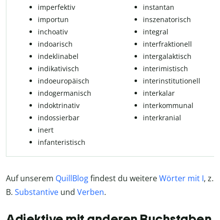
imperfektiv
instantan
im­por­tun
in­sze­na­to­risch
in­cho­a­tiv
in­te­g­ral
indoarisch
in­ter­frak­ti­o­nell
indeklinabel
in­ter­ga­lak­tisch
in­di­ka­ti­visch
in­te­ri­mis­tisch
in­do­eu­ro­pä­isch
interinstitutionell
in­do­ger­ma­nisch
in­ter­ka­lar
in­dok­t­ri­na­tiv
in­ter­kom­mu­nal
indossierbar
interkranial
in­ert
in­fan­te­ris­tisch
Auf unserem
QuillBlog
findest du weitere
Wörter mit I
, z.
B.
Substantive
und
Verben
.
Adjektive mit anderen Buchstaben