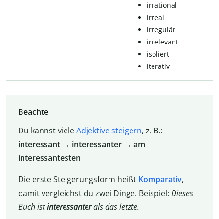
ir­ra­ti­o­nal
ir­re­al
ir­re­gu­lär
ir­re­le­vant
isoliert
ite­ra­tiv
Beachte
Du kannst viele
Adjektive steigern
, z. B.:
interessant → interessanter → am
interessantesten
Die erste Steigerungsform heißt
Komparativ
,
damit vergleichst du zwei Dinge. Beispiel:
Dieses
Buch ist
interessanter
als das letzte.