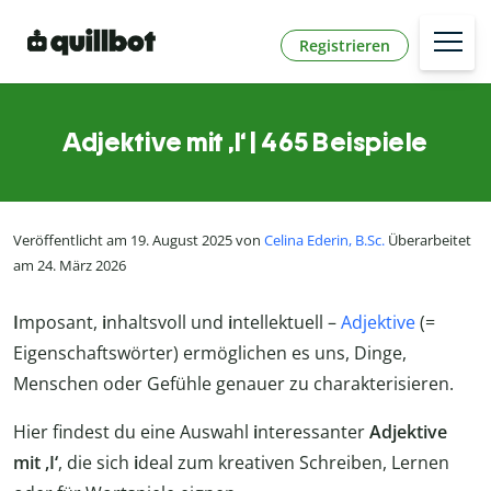
Registrieren
Adjektive mit ,I‘ | 465 Beispiele
Veröffentlicht am 19. August 2025 von
Celina Ederin, B.Sc.
Überarbeitet
am 24. März 2026
I
mposant,
i
nhaltsvoll und
i
ntellektuell –
Adjektive
(=
Eigenschaftswörter) ermöglichen es uns, Dinge,
Menschen oder Gefühle genauer zu charakterisieren.
Hier findest du eine Auswahl
i
nteressanter
Adjektive
mit ,I‘
, die sich
i
deal zum kreativen Schreiben, Lernen