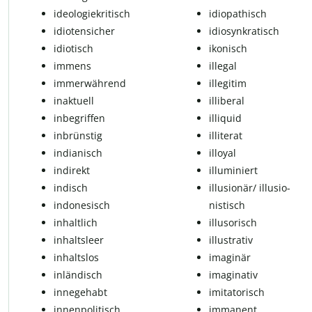
ideologiekritisch
idiopathisch
idiotensicher
idiosynkratisch
idi­o­tisch
ikonisch
immens
il­le­gal
im­mer­wäh­rend
il­le­gi­tim
in­ak­tu­ell
il­li­be­ral
inbegriffen
illiquid
inbrünstig
illiterat
in­di­a­nisch
il­lo­y­al
in­di­rekt
illuminiert
indisch
illusionär/ il­lu­si­o­
in­do­ne­sisch
nis­tisch
in­halt­lich
il­lu­so­risch
inhaltsleer
il­lus­t­ra­tiv
inhaltslos
imaginär
inländisch
imaginativ
innegehabt
imi­ta­to­risch
in­nen­po­li­tisch
im­ma­nent