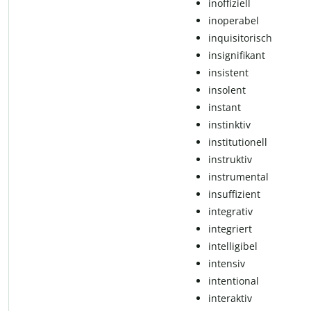
in­of­fi­zi­ell
inoperabel
in­qui­si­to­risch
in­si­g­ni­fi­kant
in­sis­tent
in­so­lent
instant
in­s­tink­tiv
in­s­ti­tu­ti­o­nell
in­s­t­ruk­tiv
in­s­t­ru­men­tal
in­suf­fi­zi­ent
in­te­g­ra­tiv
in­te­g­riert
intelligibel
in­ten­siv
in­ten­ti­o­nal
in­ter­ak­tiv