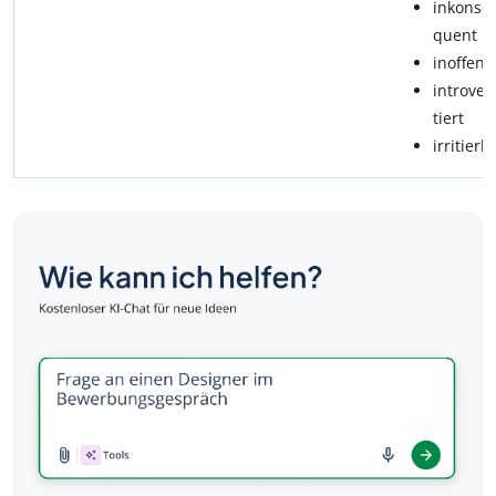
in­kon­se­
quent
in­of­fen­s
in­t­ro­ver
tiert
irritierb