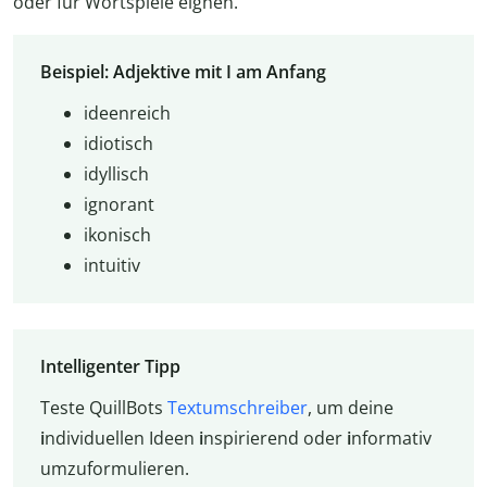
oder für Wortspiele eignen.
Beispiel: Adjektive mit I am Anfang
ideenreich
idiotisch
idyllisch
ignorant
ikonisch
intuitiv
Intelligenter Tipp
Teste QuillBots
Textumschreiber
, um deine
i
ndividuellen Ideen
i
nspirierend oder
i
nformativ
umzuformulieren.