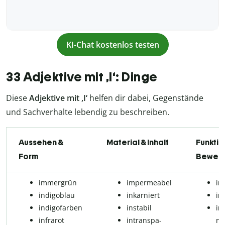
KI-Chat kostenlos testen
33 Adjektive mit ,I‘: Dinge
Diese
Adjektive mit ,I‘
helfen dir dabei, Gegenstände
und Sachverhalte lebendig zu beschreiben.
Aussehen &
Material & Inhalt
Funktio
Form
Bewert
immergrün
impermeabel
in
in­di­go­blau
in­kar­niert
in
indigofarben
in­sta­bil
in­
in­f­ra­rot
in­trans­pa­
ni