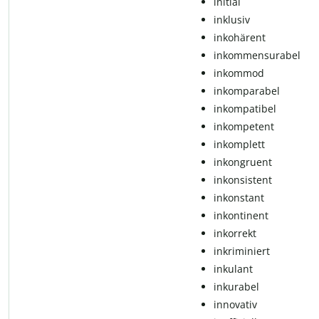
initial
inklusiv
in­ko­hä­rent
inkommensurabel
inkommod
inkomparabel
inkompatibel
in­kom­pe­tent
in­kom­plett
in­kon­gru­ent
in­kon­sis­tent
in­kon­s­tant
in­kon­ti­nent
in­kor­rekt
in­kri­mi­niert
in­ku­lant
inkurabel
in­no­va­tiv