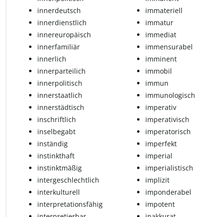
in­ner­deutsch
immateriell
in­ner­dienst­lich
immatur
in­ner­eu­ro­pä­isch
immediat
in­ner­fa­mi­li­är
immensurabel
in­ner­lich
im­mi­nent
in­ner­par­tei­lich
im­mo­bil
in­ner­po­li­tisch
im­mun
in­ner­staat­lich
immunologisch
in­ner­städ­tisch
imperativ
in­schrift­lich
im­pe­ra­ti­visch
inselbegabt
im­pe­ra­to­risch
in­stän­dig
imperfekt
in­s­tinkt­haft
imperial
in­s­tinkt­mä­ßig
im­pe­ri­a­lis­tisch
intergeschlechtlich
im­pli­zit
in­ter­kul­tu­rell
imponderabel
interpretationsfähig
im­po­tent
interpretierbar
in­ak­ku­rat