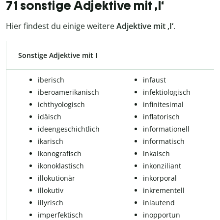
71 sonstige Adjektive mit ,I‘
Hier findest du einige weitere
Adjektive mit ,I‘
.
Sonstige Adjektive mit I
ibe­risch
infaust
ibe­ro­ame­ri­ka­nisch
infektiologisch
ichthyologisch
in­fi­ni­te­si­mal
idä­isch
in­fla­to­risch
ideengeschichtlich
in­for­ma­ti­o­nell
ika­risch
in­for­ma­tisch
ikonografisch
inkaisch
iko­no­klas­tisch
in­kon­zi­li­ant
illokutionär
in­kor­po­ral
il­lo­ku­tiv
inkrementell
il­ly­risch
in­lau­tend
im­per­fek­tisch
in­op­por­tun