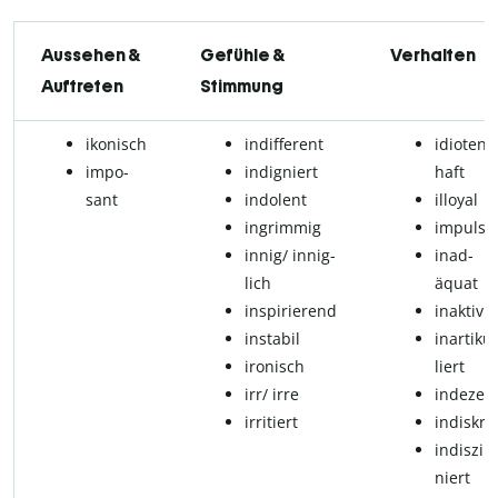
Aussehen &
Gefühle &
Verhalten
Auftreten
Stimmung
ikonisch
in­dif­fe­rent
idi­o­ten­
im­po­
indigniert
haft
sant
in­do­lent
il­lo­y­al
in­grim­mig
im­pul­siv
in­nig/ in­nig­
in­ad­
lich
äquat
inspirierend
inaktiv
in­sta­bil
in­ar­ti­ku­
iro­nisch
liert
irr/ irre
indezen
irritiert
in­dis­kre
in­dis­zi­p­
niert