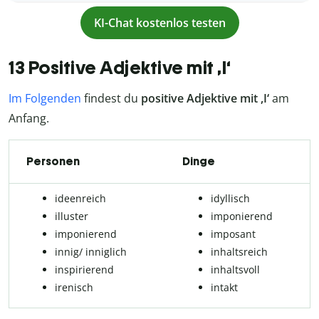
KI-Chat kostenlos testen
13 Positive Adjektive mit ,I‘
Im Folgenden
findest du
positive Adjektive mit ,I‘
am
Anfang.
Personen
Dinge
ideenreich
idyllisch
illuster
im­po­nie­rend
im­po­nie­rend
im­po­sant
in­nig/ in­nig­lich
in­halts­reich
inspirierend
in­halts­voll
ire­nisch
in­takt