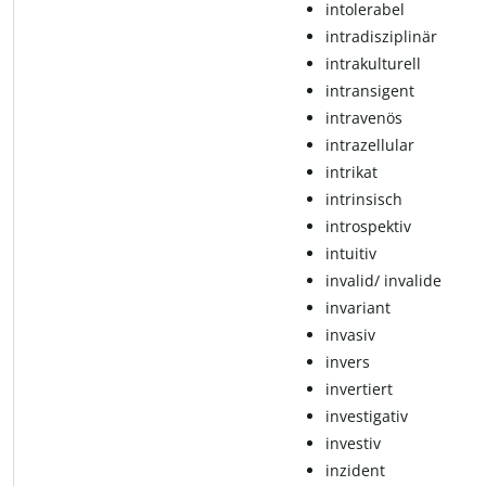
intolerabel
intradisziplinär
intrakulturell
in­tran­si­gent
in­t­ra­ve­nös
in­t­ra­zel­lu­lar
intrikat
intrinsisch
introspektiv
in­tu­i­tiv
invalid/ invalide
invariant
invasiv
invers
invertiert
in­ves­ti­ga­tiv
in­ves­tiv
inzident