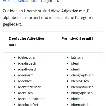
Vokal
(=
Selbstlaut
) ,I‘ beginnen.
Zur
i
dealen Übersicht sind diese
Adjektive mit ,I‘
alphabetisch sortiert und in sprachliche Kategorien
gegliedert.
Deutsche Adjektive
Fremdwörter mit I
mit I
ichbezogen
iatrisch
ide­a­lis­tisch
ideal
ide­al­ty­pisch
ide­ell
ideenarm
ideographisch
ideenlos
ideologisch
iden­ti­fi­zier­bar
ideo­mo­to­risch
iden­tisch
idiographisch
iden­ti­täts­stif­tend
idio­lek­tal
ideo­lo­gie­frei
idiomatisch