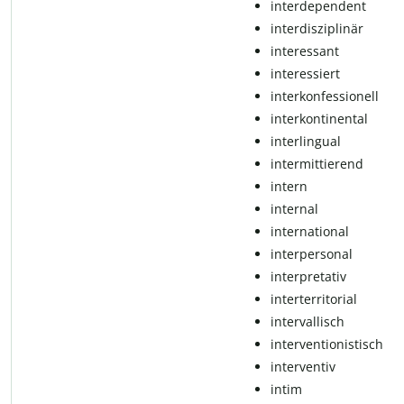
in­ter­de­pen­dent
interdisziplinär
in­te­r­es­sant
in­te­r­es­siert
in­ter­kon­fes­si­o­nell
in­ter­kon­ti­nen­tal
interlingual
intermittierend
in­tern
internal
international
interpersonal
interpretativ
in­ter­ter­ri­to­ri­al
intervallisch
interventionistisch
interventiv
in­tim