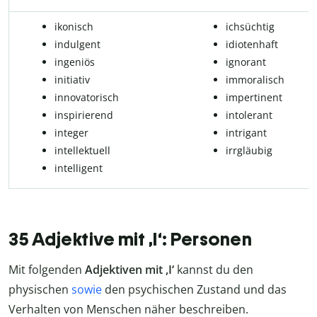
ikonisch
ichsüchtig
in­dul­gent
idi­o­ten­haft
ingeniös
ignorant
initiativ
im­mo­ra­lisch
in­no­va­to­risch
im­per­ti­nent
inspirierend
in­to­le­rant
integer
in­t­ri­gant
in­tel­lek­tu­ell
irr­gläu­big
intelligent
35 Adjektive mit ,I‘: Personen
Mit folgenden
Adjektiven mit ,I‘
kannst du den
physischen
sowie
den psychischen Zustand und das
Verhalten von Menschen näher beschreiben.