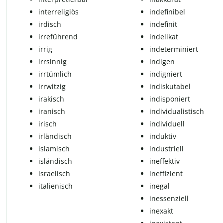
interreligiös
indefinibel
irdisch
indefinit
irreführend
in­de­li­kat
irrig
in­de­ter­mi­niert
irr­sin­nig
indigen
irr­tüm­lich
indigniert
irrwitzig
indiskutabel
irakisch
indisponiert
ira­nisch
individualistisch
irisch
in­di­vi­du­ell
irländisch
in­duk­tiv
is­la­misch
in­dus­t­ri­ell
isländisch
in­ef­fek­tiv
is­ra­e­lisch
in­ef­fi­zi­ent
ita­li­e­nisch
in­egal
in­es­sen­zi­ell
in­ex­akt