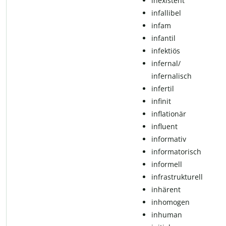
in­exis­tent
infallibel
in­fam
in­fan­til
infektiös
in­fer­nal/
infernalisch
infertil
in­fi­nit
inflationär
influent
in­for­ma­tiv
in­for­ma­to­risch
in­for­mell
in­f­ra­struk­tu­rell
in­hä­rent
inhomogen
in­hu­man