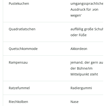
Pustekuchen
umgangssprachlicher
Ausdruck für ‚von
wegen‘
Quadratlatschen
auffällig große Schuh
oder Füße
Quetschkommode
Akkordeon
Rampensau
jemand, der gern auf
der Bühne/im
Mittelpunkt steht
Ratzefummel
Radiergummi
Riechkolben
Nase