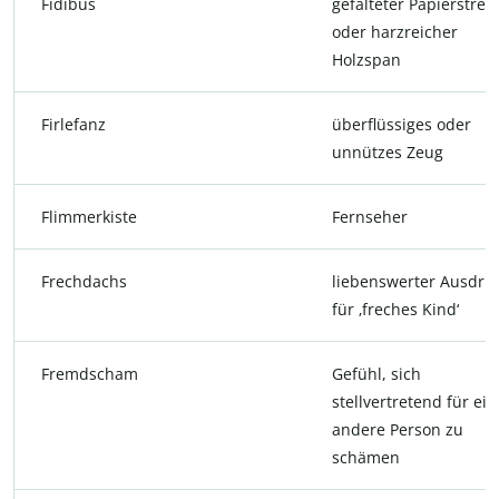
Fidibus
gefalteter Papierstrei
oder harzreicher
Holzspan
Firlefanz
überflüssiges oder
unnützes Zeug
Flimmerkiste
Fernseher
Frechdachs
liebenswerter Ausdru
für ‚freches Kind‘
Fremdscham
Gefühl, sich
stellvertretend für ein
andere Person zu
schämen