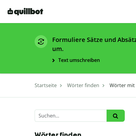
Formuliere Sätze und Absät
um.
Text umschreiben
Startseite
Wörter finden
Wörter mit 
Wörter finden