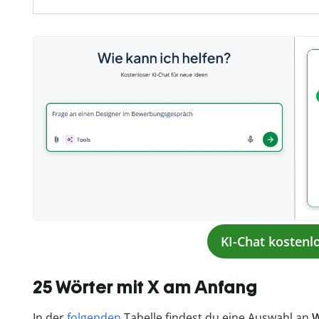
KI-Chat kostenl
25 Wörter mit X am Anfang
In der
folgenden
Tabelle findest du eine Auswahl an
W