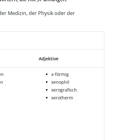
er Medizin, der Physik oder der
Adjektive
en
x-förmig
en
xenophil
xerografisch
xerotherm