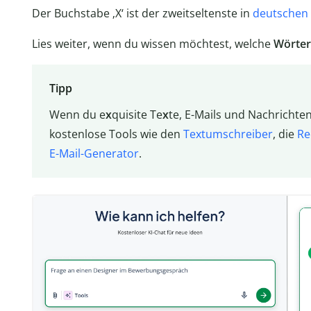
Der Buchstabe ‚X‘ ist der zweitseltenste in
deutschen
Lies weiter, wenn du wissen möchtest, welche
Wörter 
Tipp
Wenn du e
x
quisite Te
x
te, E-Mails und Nachrichte
kostenlose Tools wie den
Textumschreiber
, die
Re
E-Mail-Generator
.