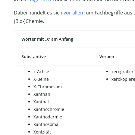
Dabei handelt es sich
vor allem
um Fachbegriffe aus d
(Bio-)Chemie.
Wörter mit ‚X‘ am Anfang
Substantive
Verben
x-Achse
xerografier
X-Beine
xerokopier
X-Chromosom
Xanthan
Xanthat
Xanthochromie
Xanthodermie
Xanthosoma
Xenizität