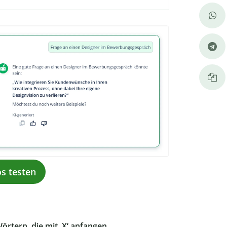
os testen
örtern, die mit ‚X‘ anfangen
.