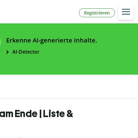
Registrieren
Erkenne AI-generierte Inhalte.
AI-Detector
am Ende | Liste &