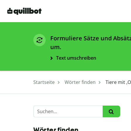
Formuliere Sätze und Absät
um.
Text umschreiben
Startseite
Wörter finden
Tiere mit ‚
Wörter finden