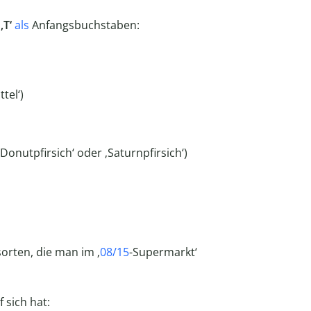
‚T‘
als
Anfangsbuchstaben:
tel‘)
, ‚Donutpfirsich‘ oder ‚Saturnpfirsich‘)
sorten, die man im ‚
08/15
-Supermarkt‘
 sich hat: