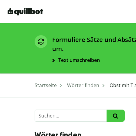
Formuliere Sätze und Absät
um.
Text umschreiben
Startseite
Wörter finden
Obst mit T
Wörter finden