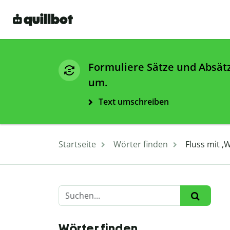
Formuliere Sätze und Absät
um.
Text umschreiben
Startseite
Wörter finden
Fluss mit ‚
Wörter finden