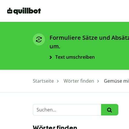
Formuliere Sätze und Absät
um.
Text umschreiben
Startseite
Wörter finden
Gemüse mit 
Wörter finden