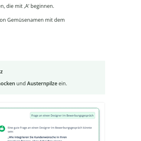
, die mit ‚A‘ beginnen.
te von Gemüsenamen mit dem
tz
hocken
und
Austernpilze
ein.