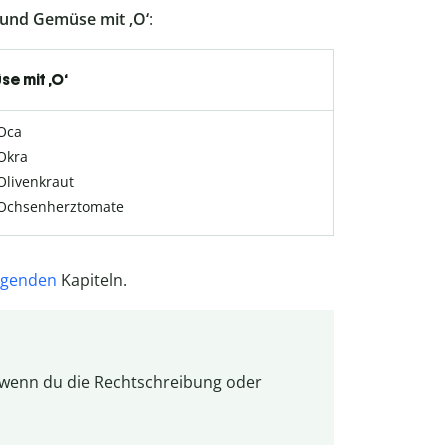
und Gemüse mit ‚O‘
:
e mit ‚O‘
Oca
Okra
Olivenkraut
Ochsenherztomate
lgenden
Kapiteln.
 wenn du die Rechtschreibung oder