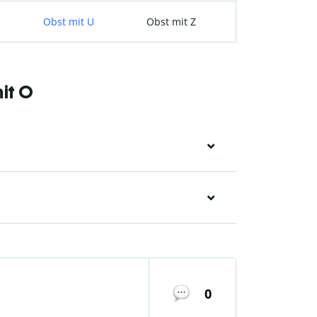
Obst mit U
Obst mit Z
it O
0