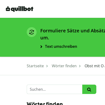
Formuliere Sätze und Absät
um.
Text umschreiben
Startseite
Wörter finden
Obst mit O
Wörter finden