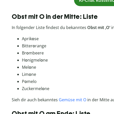
KI-Chat kostenl
Obst mit O in der Mitte: Liste
In folgender Liste findest du bekanntes
Obst mit ‚O‘
i
Aprik
o
se
Bitter
o
range
Br
o
mbeere
H
o
nigmel
o
ne
Mel
o
ne
Lim
o
ne
P
o
melo
Zuckermel
o
ne
Sieh dir auch bekanntes
Gemüse mit O
in der Mitte 
Obst mit O am Ende: Liste