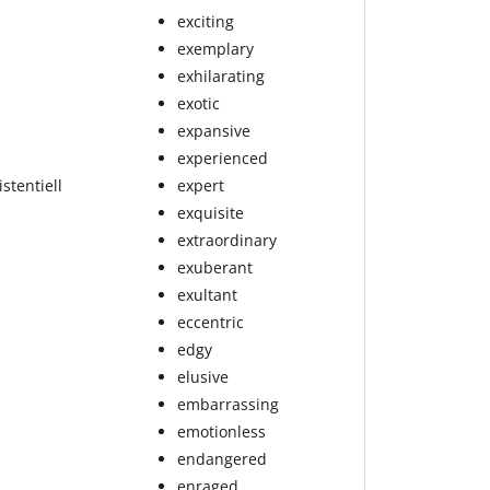
exciting
exemplary
exhilarating
exotic
expansive
experienced
­ten­ti­ell
expert
exquisite
extraordinary
exuberant
exultant
eccentric
edgy
elusive
embarrassing
emotionless
endangered
enraged