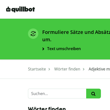
Formuliere Sätze und Absät
um.
Text umschreiben
Startseite
Wörter finden
Adjektive mi
Wörter finden