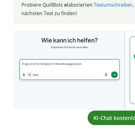
Probiere QuillBots
e
laborierten
Textumschreiber
nächsten Text zu finden!
KI-Chat kostenl