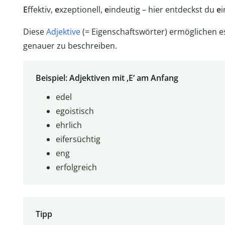
E
ffektiv,
e
x­zep­ti­o­nell,
e
indeutig – hier entdeckst du
e
Diese
Adjektive
(= Eigenschaftswörter) ermöglichen e
genauer zu beschreiben.
Beispiel:
Adjektiven mit ,E‘
am Anfang
edel
egoistisch
ehrlich
eifersüchtig
eng
erfolgreich
Tipp