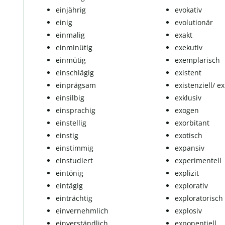
einjährig
evo­ka­tiv
einig
evolutionär
einmalig
exakt
einminütig
ex­e­ku­tiv
einmütig
exemplarisch
einschlägig
exis­tent
ein­präg­sam
existenziell/ exis
einsilbig
exklusiv
einsprachig
exogen
einstellig
exorbitant
einstig
exotisch
einstimmig
ex­pan­siv
ein­stu­diert
ex­pe­ri­men­tell
eintönig
explizit
eintägig
explorativ
einträchtig
ex­plo­ra­to­risch
einvernehmlich
ex­plo­siv
ein­ver­ständ­lich
exponentiell