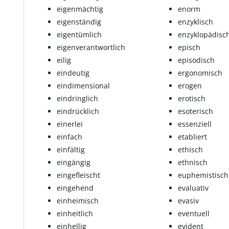
eigenmächtig
enorm
eigenständig
en­zy­k­lisch
eigentümlich
enzyklopädisc
ei­gen­ver­ant­wort­lich
episch
eilig
episodisch
eindeutig
ergonomisch
eindimensional
erogen
eindringlich
erotisch
ein­drück­lich
eso­te­risch
einerlei
essenziell
einfach
etabliert
einfältig
ethisch
ein­gän­gig
ethnisch
eingefleischt
euphemistisch
eingehend
evaluativ
einheimisch
evasiv
einheitlich
eventuell
einhellig
evident