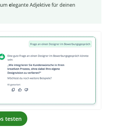
, um
e
legante Adjektive für deinen
os testen