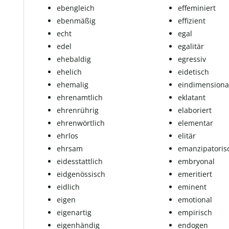
ebengleich
ef­fe­mi­niert
ebenmäßig
effizient
echt
egal
edel
egalitär
ehe­bal­dig
egressiv
ehelich
ei­de­tisch
ehe­ma­lig
ein­di­men­si­o­na
eh­ren­amt­lich
eklatant
ehrenrührig
ela­bo­riert
ehrenwörtlich
elementar
ehrlos
elitär
ehrsam
eman­zi­pa­to­ri
ei­des­statt­lich
em­b­ry­o­nal
eid­ge­nös­sisch
emeritiert
eid­lich
eminent
eigen
emotional
eigenartig
empirisch
ei­gen­hän­dig
endogen