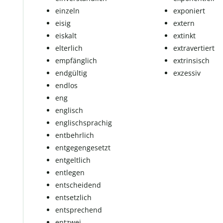
einzeln
ex­po­niert
eisig
extern
eiskalt
extinkt
el­ter­lich
extravertiert
empfänglich
extrinsisch
endgültig
exzessiv
endlos
eng
eng­lisch
eng­lisch­spra­chig
entbehrlich
ent­ge­gen­ge­setzt
ent­gelt­lich
entlegen
entscheidend
entsetzlich
entsprechend
entzwei