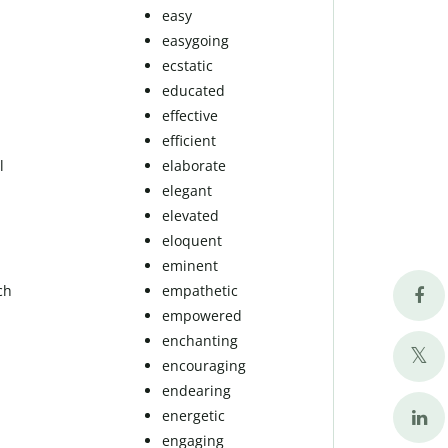
easy
easygoing
ecstatic
educated
effective
efficient
l
elaborate
elegant
elevated
eloquent
eminent
sch
empathetic
empowered
enchanting
encouraging
endearing
energetic
engaging