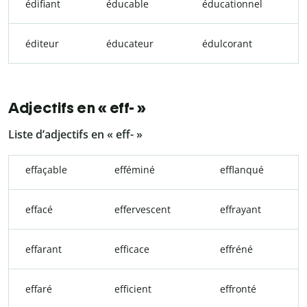
édifiant
éducable
éducationnel
éditeur
éducateur
édulcorant
Adjectifs en « eff- »
Liste d’adjectifs en « eff- »
effaçable
efféminé
efflanqué
effacé
effervescent
effrayant
effarant
efficace
effréné
effaré
efficient
effronté