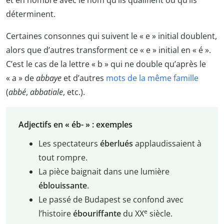
et en nombre avec le nom qu’ils qualifient ou qu’ils
déterminent.
Certaines consonnes qui suivent le « e » initial doublent,
alors que d’autres transforment ce « e » initial en « é ».
C’est le cas de la lettre « b » qui ne double qu’après le
« a » de
abbaye
et d’autres
mots de la même famille
(
abbé
,
abbatiale
, etc.).
Adjectifs en « éb- » : exemples
Les spectateurs
éberlués
applaudissaient à
tout rompre.
La pièce baignait dans une lumière
éblouissante
.
Le passé de Budapest se confond avec
e
l’histoire
ébouriffante
du XX
siècle.