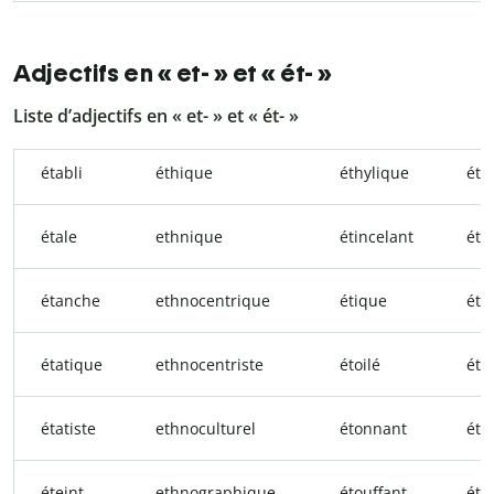
Adjectifs en « et- » et « ét- »
Liste d’adjectifs en « et- » et « ét- »
établi
éthique
éthylique
éto
étale
ethnique
étincelant
étr
étanche
ethnocentrique
étique
étr
étatique
ethnocentriste
étoilé
étr
étatiste
ethnoculturel
étonnant
étro
éteint
ethnographique
étouffant
étu