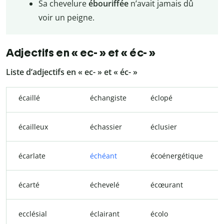
Sa chevelure
ébouriffée
n’avait jamais dû
voir un peigne.
Adjectifs en « ec- » et « éc- »
Liste d’adjectifs en « ec- » et « éc- »
écaillé
échangiste
éclopé
écailleux
échassier
éclusier
écarlate
échéant
écoénergétique
écarté
échevelé
écœurant
ecclésial
éclairant
écolo