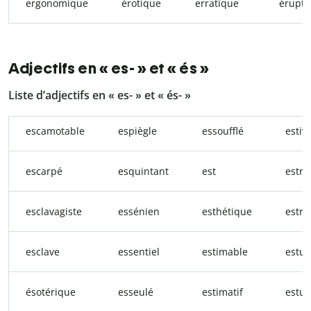
ergonomique
érotique
erratique
éruptif
Adjectifs en « es- » et « és »
Liste d’adjectifs en « es- » et « és- »
escamotable
espiègle
essoufflé
estiva
escarpé
esquintant
est
estr
esclavagiste
essénien
esthétique
estro
esclave
essentiel
estimable
estua
ésotérique
esseulé
estimatif
estud