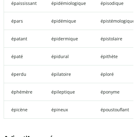
épaississant
épidémiologique
épisodique
épars
épidémique
épistémologique
épatant
épidermique
épistolaire
épaté
épidural
épithète
éperdu
épilatoire
éploré
éphémère
épileptique
éponyme
épicène
épineux
époustouflant