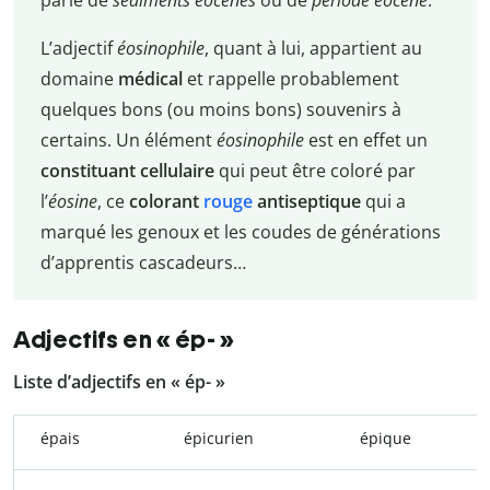
parle de
sédiments éocènes
ou de
période éocène
.
L’adjectif
éosinophile
, quant à lui, appartient au
domaine
médical
et rappelle probablement
quelques bons (ou moins bons) souvenirs à
certains. Un élément
éosinophile
est en effet un
constituant cellulaire
qui peut être coloré par
l’
éosine
, ce
colorant
rouge
antiseptique
qui a
marqué les genoux et les coudes de générations
d’apprentis cascadeurs…
Adjectifs en « ép- »
Liste d’adjectifs en « ép- »
épais
épicurien
épique