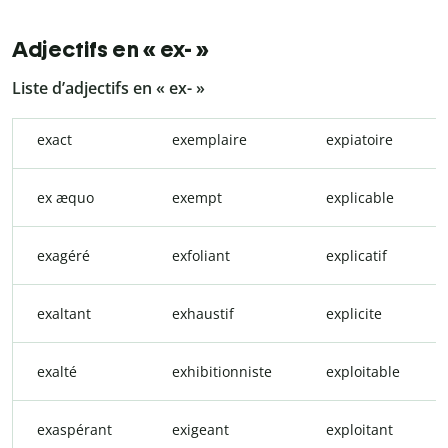
Adjectifs en « ex- »
Liste d’adjectifs en « ex- »
exact
exemplaire
expiatoire
ex æquo
exempt
explicable
exagéré
exfoliant
explicatif
exaltant
exhaustif
explicite
exalté
exhibitionniste
exploitable
exaspérant
exigeant
exploitant