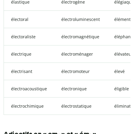
élastique
électrogène
élégiaque
électoral
électroluminescent
élémenta
électoraliste
électromagnétique
éléphant
électrique
électroménager
élévateur
électrisant
électromoteur
élevé
électroacoustique
électronique
éligible
électrochimique
électrostatique
éliminato