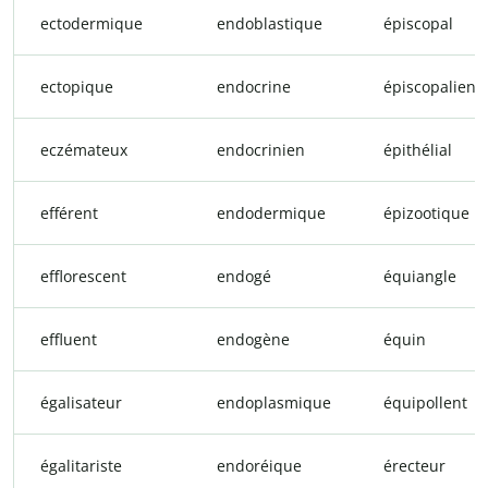
ectodermique
endoblastique
épiscopal
ectopique
endocrine
épiscopalien
eczémateux
endocrinien
épithélial
efférent
endodermique
épizootique
efflorescent
endogé
équiangle
effluent
endogène
équin
égalisateur
endoplasmique
équipollent
égalitariste
endoréique
érecteur