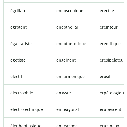
égrillard
endoscopique
érectile
égrotant
endothélial
éreinteur
égalitariste
endothermique
érémitique
égotiste
engainant
érésipélateux
électif
enharmonique
érosif
électrophile
enkysté
erpétologique
électrotechnique
ennéagonal
érubescent
éléphantiasique
ennéagone
érugineux