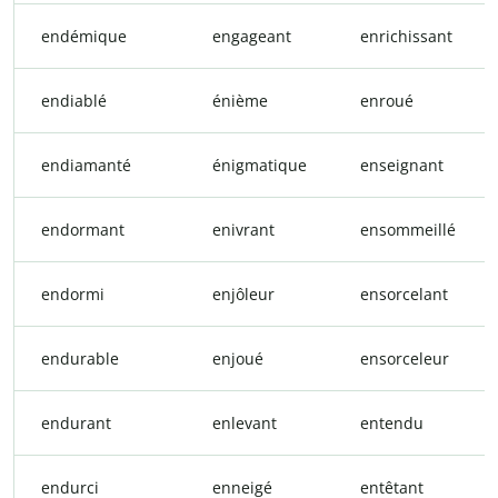
endémique
engageant
enrichissant
endiablé
énième
enroué
endiamanté
énigmatique
enseignant
endormant
enivrant
ensommeillé
endormi
enjôleur
ensorcelant
endurable
enjoué
ensorceleur
endurant
enlevant
entendu
endurci
enneigé
entêtant