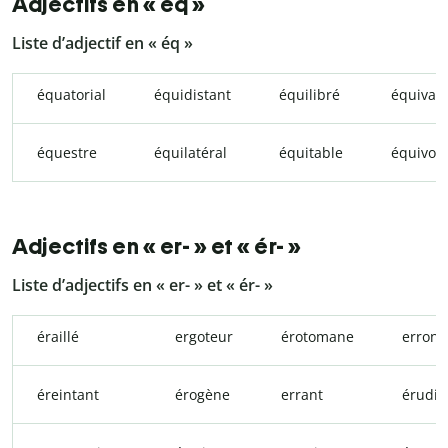
Adjectifs en « éq »
Liste d’adjectif en « éq »
équatorial
équidistant
équilibré
équivale
équestre
équilatéral
équitable
équivoq
Adjectifs en « er- » et « ér- »
Liste d’adjectifs en « er- » et « ér- »
éraillé
ergoteur
érotomane
erroné
éreintant
érogène
errant
érudit