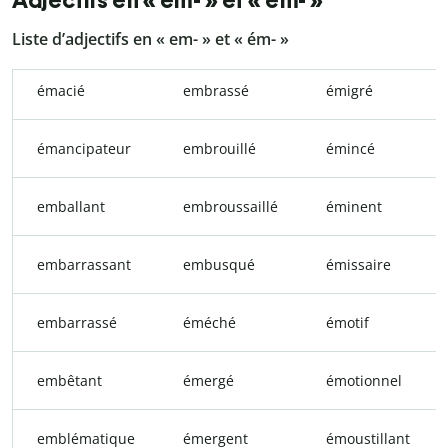
Adjectifs en « em- » et « ém- »
Liste d’adjectifs en « em- » et « ém- »
émacié
embrassé
émigré
émancipateur
embrouillé
émincé
emballant
embroussaillé
éminent
embarrassant
embusqué
émissaire
embarrassé
éméché
émotif
embêtant
émergé
émotionnel
emblématique
émergent
émoustillant