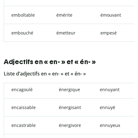
emboîtable
émérite
émouvant
embouché
émetteur
empesé
Adjectifs en « en- » et « én- »
Liste d’adjectifs en « en- » et « én- »
encagoulé
énergique
ennuyant
encaissable
énergisant
ennuyé
encastrable
énergivore
ennuyeux