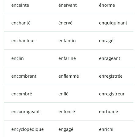
enceinte
énervant
énorme
enchanté
énervé
enquiquinant
enchanteur
enfantin
enragé
enclin
enfariné
enrageant
encombrant
enflammé
enregistrée
encombré
enflé
enregistreur
encourageant
enfoncé
enrhumé
encyclopédique
engagé
enrichi