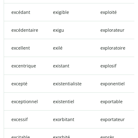
excédant
exigible
exploité
excédentaire
exigu
explorateur
excellent
exilé
exploratoire
excentrique
existant
explosif
excepté
existentialiste
exponentiel
exceptionnel
existentiel
exportable
excessif
exorbitant
exportateur
excitable
exorbité
exprès