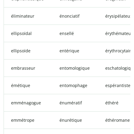
éliminateur
énonciatif
érysipélateux
ellipsoïdal
ensellé
érythémateux
ellipsoïde
entérique
érythrocytaire
embrasseur
entomologique
eschatologiqu
émétique
entomophage
espérantiste
emménagogue
énumératif
éthéré
emmétrope
énurétique
éthéromane