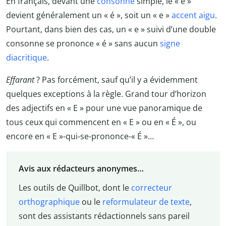
En français, devant une
consonne
simple, le « e »
devient généralement un « é », soit un « e »
accent aigu
.
Pourtant, dans bien des cas, un « e » suivi d’une double
consonne se prononce « é » sans aucun
signe
diacritique
.
Effarant
? Pas forcément, sauf qu’il y a évidemment
quelques exceptions à la règle. Grand tour d’horizon
des adjectifs en « E » pour une vue panoramique de
tous ceux qui commencent en « E » ou en « É », ou
encore en « E »-qui-se-prononce-« É »…
Avis aux rédacteurs anonymes…
Les outils de Quillbot, dont le
correcteur
orthographique
ou le
reformulateur de texte
,
sont des assistants rédactionnels sans pareil