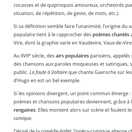
cocasses et de quiproquos amoureux, orchestrés pa
situation, de répétition, de geste, de mots, etc.).
Si sa définition semble faire l’unanimité, l’origine du 
populaire tient à le rapprocher des
poèmes chantés
a
Vire, dont la graphie varie en Vaudevire, Vaux-de-Vire
e
Au XVII
siècle, des
airs populaires
parisiens, appelés
des chansons aux paroles moqueuses et satiriques, 
public.
La faute à Voltaire
que chante Gavroche sur les 
d’Hugo en est un bel exemple.
Si les opinions divergent, un point commun émerge : 
poèmes et chansons populaires deviennent, grâce à le
rengaines
. Elles montent alors sur scène et foulent l
comique
.
Dérivé de la
comédie-ballet
, l’opéra-comique alterne 