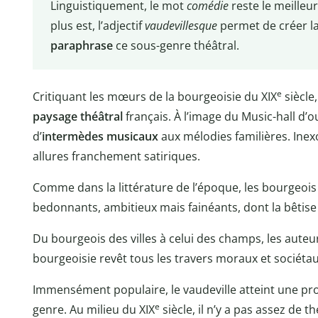
Linguistiquement, le mot
comédie
reste le meille
plus est, l’adjectif
vaudevillesque
permet de créer l
paraphrase
ce sous-genre théâtral.
e
Critiquant les mœurs de la bourgeoisie du XIX
siècle,
paysage théâtral
français. À l’image du Music-hall d’o
d’
intermèdes musicaux
aux mélodies familières. In
allures franchement satiriques.
Comme dans la littérature de l’époque, les bourgeoi
bedonnants, ambitieux mais fainéants, dont la bêtise n
Du bourgeois des villes à celui des champs, les auteur
bourgeoisie revêt tous les travers moraux et sociétau
Immensément populaire, le vaudeville atteint une pr
e
genre. Au milieu du XIX
siècle, il n’y a pas assez de 