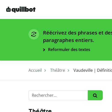
Réécrivez des phrases et de
paragraphes entiers.
Reformuler des textes
Accueil
Théâtre
Vaudeville | Définit
Théâtre