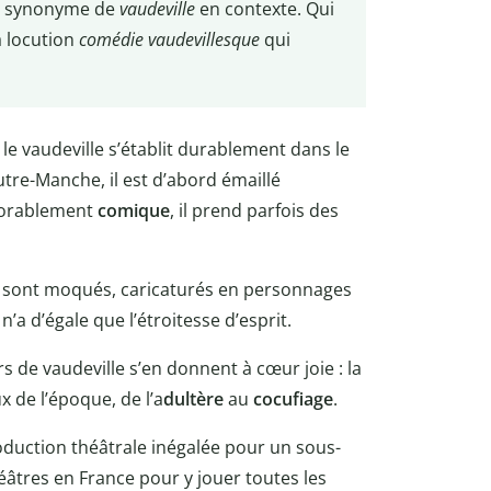
ur synonyme de
vaudeville
en contexte. Qui
a locution
comédie vaudevillesque
qui
 le vaudeville s’établit durablement dans le
utre-Manche, il est d’abord émaillé
exorablement
comique
, il prend parfois des
s sont moqués, caricaturés en personnages
’a d’égale que l’étroitesse d’esprit.
s de vaudeville s’en donnent à cœur joie : la
x de l’époque, de l’a
dultère
au
cocufiage
.
oduction théâtrale inégalée pour un sous-
théâtres en France pour y jouer toutes les