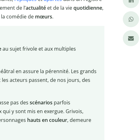
vement de l’
actualité
et de la vie
quotidienne
,
: la comédie de
mœurs
.
e
au sujet frivole et aux multiples
héâtral en assure la pérennité. Les grands
t les acteurs passent, de nos jours, des
 lasse pas des
scénarios
parfois
x qui y sont mis en exergue. Grivois,
 personnages
hauts en couleur
, demeure