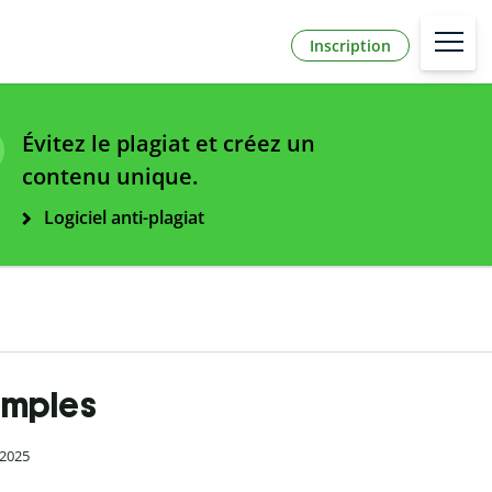
Inscription
Évitez le plagiat et créez un
contenu unique.
Logiciel anti-plagiat
xemples
 2025