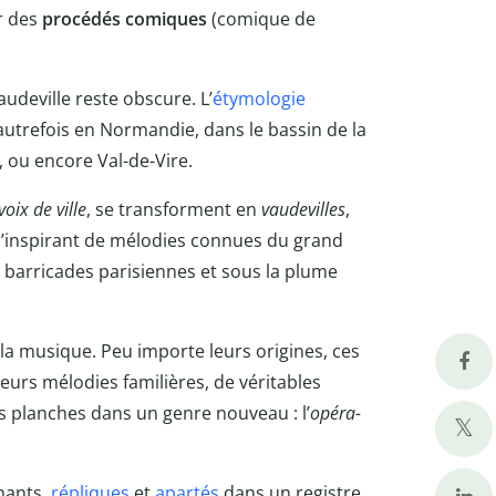
r des
procédés comiques
(comique de
vaudeville reste obscure. L’
étymologie
utrefois en Normandie, dans le bassin de la
, ou encore Val-de-Vire.
voix de ville
, se transforment en
vaudevilles
,
s’inspirant de mélodies connues du grand
barricades parisiennes et sous la plume
la musique. Peu importe leurs origines, ces
urs mélodies familières, de véritables
es planches dans un genre nouveau : l’
opéra-
chants,
répliques
et
apartés
dans un registre