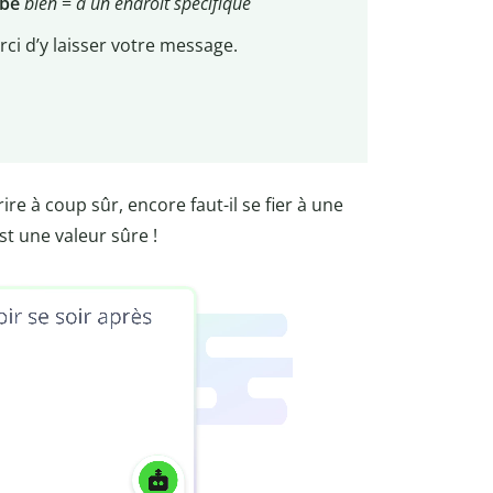
rbe
bien
=
à un endroit spécifique
i d’y laisser votre message.
rire à coup sûr, encore faut-il se fier à une
st une valeur sûre !