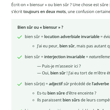
Écrit-on « biensur » ou bien sûr ? Une chose est sûre :
s’écrit
toujours en deux mots
, une confusion certain
Bien sûr ou « biensur » ?
bien sûr =
locution adverbiale invariable
=
évi
J’ai eu peur,
bien sûr
, mais pas autant 
bien sûr =
interjection invariable
=
naturelleme
— Puis-je m’asseoir ici ?
— Oui,
bien sûr
! J’ai eu tort de m’être ét
bien sûr(e) =
adjectif
sûr
précédé de
l’adverbe
Es-tu
bien sûre
d’être enceinte ?
Ils paraissent
bien sûrs
de leurs compét