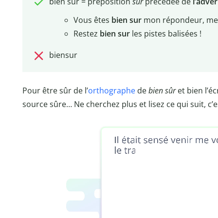
bien sur = préposition
sur
précédée de
l’adve
Vous êtes
bien sur
mon répondeur, merc
Restez
bien sur
les pistes balisées !
biensur
Pour être sûr de l’
orthographe
de
bien sûr
et bien l’éc
source sûre… Ne cherchez plus et lisez ce qui suit, c’e