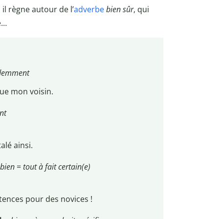
 il règne autour de l’
adverbe
bien sûr
, qui
e…
demment
que mon voisin.
nt
alé ainsi.
bien
=
tout à fait certain(e)
ences pour des novices !