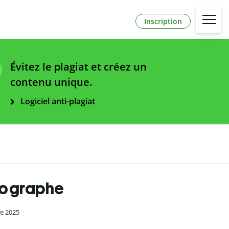
Inscription
Évitez le plagiat et créez un
contenu unique.
Logiciel anti-plagiat
thographe
re 2025