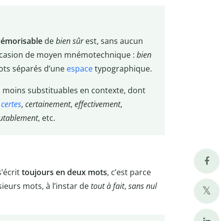
émorisable
de
bien sûr
est, sans aucun
occasion de moyen mnémotechnique :
bien
ots séparés d’une
espace
typographique.
 moins substituables en contexte, dont
,
certes
,
certainement
,
effectivement
,
cutablement
, etc.
s’écrit
toujours en deux mots
, c’est parce
ieurs mots, à l’instar de
tout à fait
,
sans nul