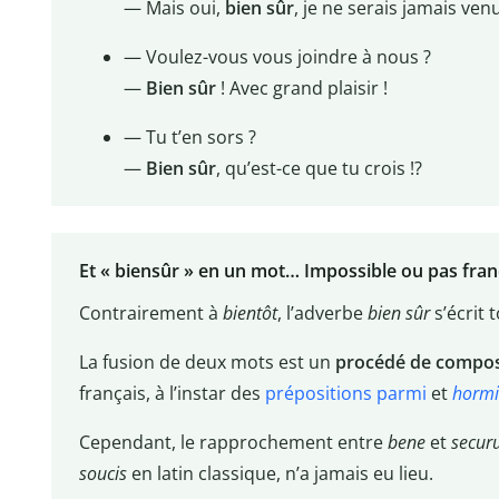
— Mais oui,
bien sûr
, je ne serais jamais ven
— Voulez-vous vous joindre à nous ?
—
Bien sûr
! Avec grand plaisir !
— Tu t’en sors ?
—
Bien sûr
, qu’est-ce que tu crois !?
Et « biensûr » en un mot… Impossible ou pas fran
Contrairement à
bientôt
, l’adverbe
bien sûr
s’écrit 
La fusion de deux mots est un
procédé de compos
français, à l’instar des
prépositions
parmi
et
hormi
Cependant, le rapprochement entre
bene
et
secur
soucis
en latin classique, n’a jamais eu lieu.