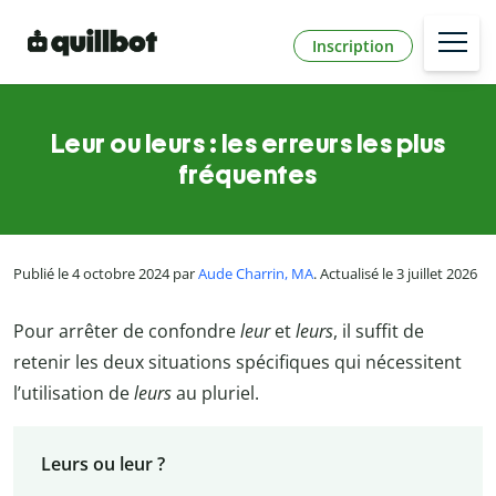
Inscription
Leur ou leurs : les erreurs les plus
fréquentes
Publié le 4 octobre 2024 par
Aude Charrin, MA
. Actualisé le 3 juillet 2026
Pour arrêter de confondre
leur
et
leurs
, il suffit de
retenir les deux situations spécifiques qui nécessitent
l’utilisation de
leurs
au pluriel.
Leurs ou leur ?