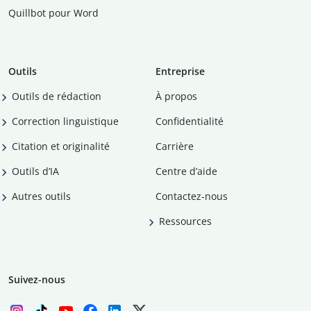
Quillbot pour Word
Outils
Entreprise
Outils de rédaction
À propos
Correction linguistique
Confidentialité
Citation et originalité
Carrière
Outils d’IA
Centre d’aide
Autres outils
Contactez-nous
Ressources
Suivez-nous