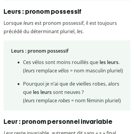
Leurs : pronom possessif
Lorsque
leurs
est pronom possessif, il est toujours
précédé du déterminant pluriel,
les
.
Leurs : pronom possessif
Ces vélos sont moins rouillés que
les leurs
.
(
leurs
remplace
vélos
= nom masculin pluriel)
Pourquoi je n’ai que de vieilles robes, alors
que
les leurs
sont neuves
?
(
leurs
remplace
robes
= nom féminin pluriel)
Leur : pronom personnel invariable
Leur
reste invariable, autrement dit sans « s » final,