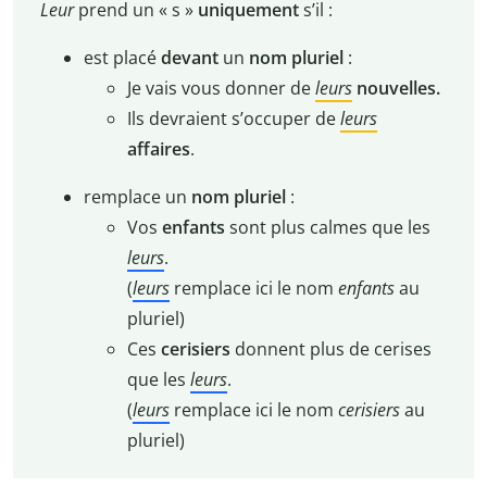
Leur
prend un « s »
uniquement
s’il :
est placé
devant
un
nom pluriel
:
Je vais vous donner de
leurs
nouvelles.
Ils devraient s’occuper de
leurs
affaires
.
remplace un
nom pluriel
:
Vos
enfants
sont plus calmes que les
leurs
.
(
leurs
remplace ici le nom
enfants
au
pluriel)
Ces
cerisiers
donnent plus de cerises
que les
leurs
.
(
leurs
remplace ici le nom
cerisiers
au
pluriel)