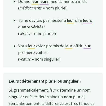
Donne-
leur
leurs
médicaments à midi
.
(
médicaments
= nom pluriel)
Tu ne devrais pas hésiter à
leur
dire
leurs
quatre vérités !
(
vérités
= nom pluriel)
Vous
leur
aviez promis de
leur
offrir
leur
première voiture.
(
voiture
= nom singulier)
Leurs : déterminant pluriel ou singulier ?
Si, grammaticalement,
leur
détermine un
nom
singulier
et
leurs
détermine un
nom pluriel
,
sémantiquement, la différence est très ténue et