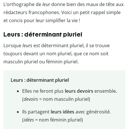
L’orthographe de
leur
donne bien des maux de tête aux
rédacteurs francophones. Voici un petit rappel simple
et concis pour leur simplifier la vie
!
Leurs : déterminant pluriel
Lorsque
leurs
est déterminant pluriel, il se trouve
toujours devant un nom pluriel, que ce nom soit
masculin pluriel ou féminin pluriel.
Leurs : déterminant pluriel
Elles ne feront plus
leurs devoirs
ensemble
.
(
devoirs
= nom masculin pluriel)
Ils partagent
leurs idées
avec générosité.
(
idées
= nom féminin pluriel)