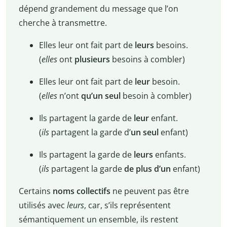
dépend grandement du message que l’on
cherche à transmettre.
Elles leur ont fait part de
leurs
besoins.
(
elles
ont
plusieurs
besoins à combler)
Elles leur ont fait part de
leur
besoin.
(
elles
n’ont
qu’un seul
besoin à combler)
Ils partagent la garde de
leur
enfant.
(
ils
partagent la garde d’
un seul
enfant)
Ils partagent la garde de
leurs
enfants.
(
ils
partagent la garde
de plus d’un
enfant)
Certains
noms collectifs
ne peuvent pas être
utilisés avec
leurs
, car, s’ils représentent
sémantiquement un ensemble, ils restent