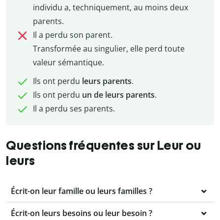
individu a, techniquement, au moins deux
parents.
Il a perdu son parent.
Transformée au singulier, elle perd toute
valeur sémantique.
Ils ont perdu
leurs parents
.
Ils ont perdu
un de leurs parents
.
Il a perdu ses parents.
Questions fréquentes sur Leur ou
leurs
Écrit-on leur famille ou leurs familles ?
Écrit-on leurs besoins ou leur besoin ?