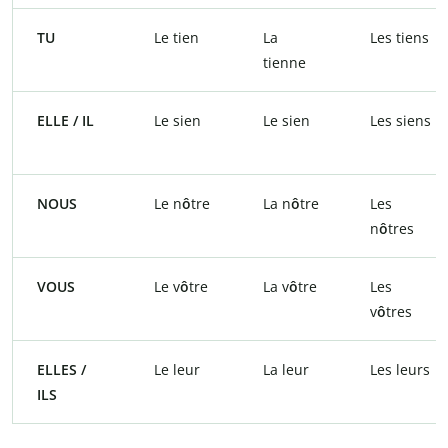
TU
Le tien
La
Les tiens
tienne
ELLE / IL
Le sien
Le sien
Les siens
NOUS
Le n
ô
tre
La n
ô
tre
Les
n
ô
tres
VOUS
Le v
ô
tre
La v
ô
tre
Les
v
ô
tres
ELLES /
Le leur
La leur
Les leurs
ILS