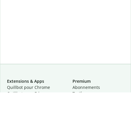
Extensions & Apps
Premium
Quillbot pour Chrome
Abonnements
Quillbot pour Edge
Tarifs
Quillbot pour Safari
Pour les entreprises
Quillbot pour Android
Affiliation
Quillbot
pour
iOS
Demander une démo
Quillbot pour Windows
Quillbot pour macOS
Quillbot pour Word