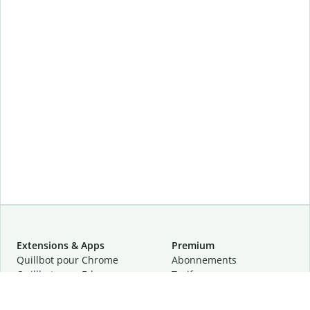
Extensions & Apps
Premium
Quillbot pour Chrome
Abonnements
Quillbot pour Edge
Tarifs
Quillbot pour Safari
Pour les entreprises
Quillbot pour Android
Affiliation